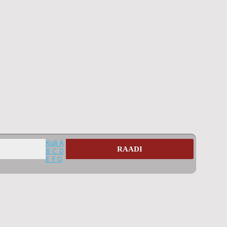
Kuli
A
RAADI
B
C
D
E
F
G