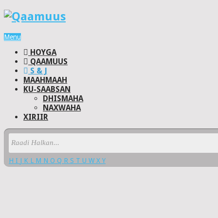
Menu
HOYGA
QAAMUUS
S & J
MAAHMAAH
KU-SAABSAN
DHISMAHA
NAXWAHA
XIRIIR
H
I
J
K
L
M
N
O
Q
R
S
T
U
W
X
Y