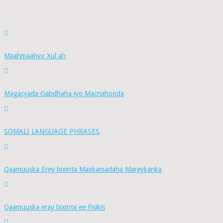
Maahmaahyo Xul ah
Magacyada Gabdhaha iyo Macnahooda
SOMALI LANGUAGE PHRASES
Qaamuuska Erey bixinta Maxkamadaha Mareykanka
Qaamuuska eray bixinta ee Fisikis