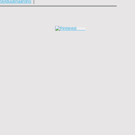
faylduubnaansho
|
Save