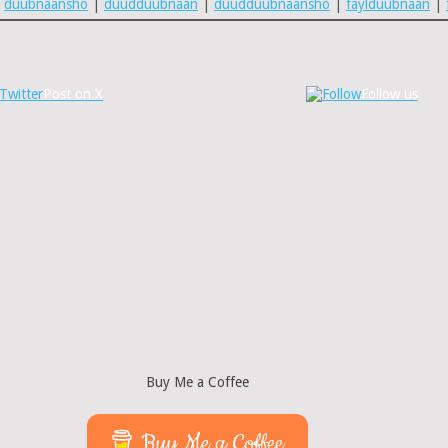
|
duubnaansho
|
duudduubnaan
|
duudduubnaansho
|
faylduubnaan
|
Post on X
Follow us
Buy Me a Coffee
Buy Me a Coffee