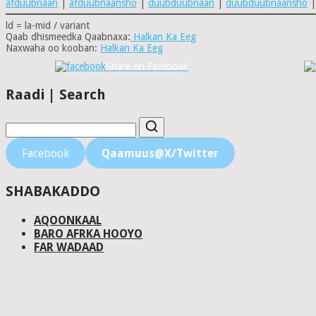
afduubnaan
|
afduubnaansho
|
duubduubnaan
|
duubduubnaansho
ld = la-mid / variant
Qaab dhismeedka Qaabnaxa:
Halkan Ka Eeg
Naxwaha oo kooban:
Halkan Ka Eeg
Share on Facebook
Raadi | Search
Facebook
Qaamuus@X/Twitter
SHABAKADDO
AQOONKAAL
BARO AFRKA HOOYO
FAR WADAAD