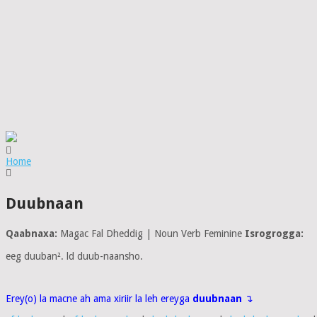
Home
Duubnaan
Qaabnaxa:
Magac Fal Dheddig | Noun Verb Feminine
Isrogrogga:
eeg duuban². ld duub-naansho.
Erey(o) la macne ah ama xiriir la leh ereyga
duubnaan
↴