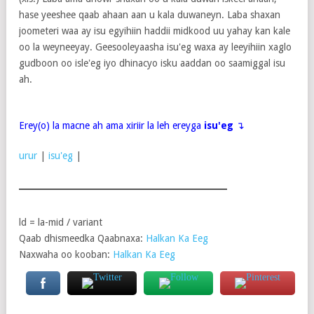
hase yeeshee qaab ahaan aan u kala duwaneyn. Laba shaxan
joometeri waa ay isu egyihiin haddii midkood uu yahay kan kale
oo la weyneeyay. Geesooleyaasha isu'eg waxa ay leeyihiin xaglo
gudboon oo isle'eg iyo dhinacyo isku aaddan oo saamiggal isu
ah.
Erey(o) la macne ah ama xiriir la leh ereyga
isu'eg
↴
urur
|
isu'eg
|
ld = la-mid / variant
Qaab dhismeedka Qaabnaxa:
Halkan Ka Eeg
Naxwaha oo kooban:
Halkan Ka Eeg