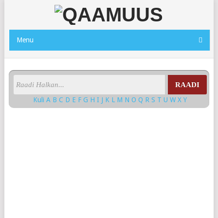
Menu
RAADI
Kuli
A
B
C
D
E
F
G
H
I
J
K
L
M
N
O
Q
R
S
T
U
W
X
Y