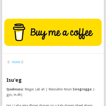
Home
Isu'eg
Qaabnaxa:
Magac Lab ah | Masculine Noun
Isrogrogga:
(-
gyo, m.dh)
(xis.) Laba ama dhowr shaxan oo u kala duwan iskeel ahaan,