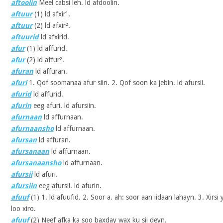
aftoolin
Meel cabsi leh. ld afdoolin.
aftuur
(1)
ld afxir¹.
aftuur
(2)
ld afxir².
aftuurid
ld afxirid.
afur
(1)
ld affurid.
afur
(2)
ld affur².
afuran
ld affuran.
afuri
1. Qof soomanaa afur siin. 2. Qof soon ka jebin. ld afursii.
afurid
ld affurid.
afurin
eeg afuri. ld afursiin.
afurnaan
ld affurnaan.
afurnaansho
ld affurnaan.
afursan
ld affuran.
afursanaan
ld affurnaan.
afursanaansho
ld affurnaan.
afursii
ld afuri.
afursiin
eeg afursii. ld afurin.
afuuf
(1)
1. ld afuufid. 2. Soor a. ah: soor aan iidaan lahayn. 3. Xirs
loo xiro.
afuuf
(2)
Neef afka ka soo baxday wax ku sii deyn.