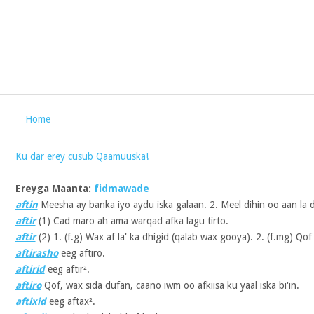
Home
Ku dar erey cusub Qaamuuska!
Ereyga Maanta:
fidmawade
aftin
Meesha ay banka iyo aydu iska galaan. 2. Meel dihin oo aan la 
aftir
(1)
Cad maro ah ama warqad afka lagu tirto.
aftir
(2)
1. (f.g) Wax af la' ka dhigid (qalab wax gooya). 2. (f.mg) Qof a
aftirasho
eeg aftiro.
aftirid
eeg aftir².
aftiro
Qof, wax sida dufan, caano iwm oo afkiisa ku yaal iska bi'in.
aftixid
eeg aftax².