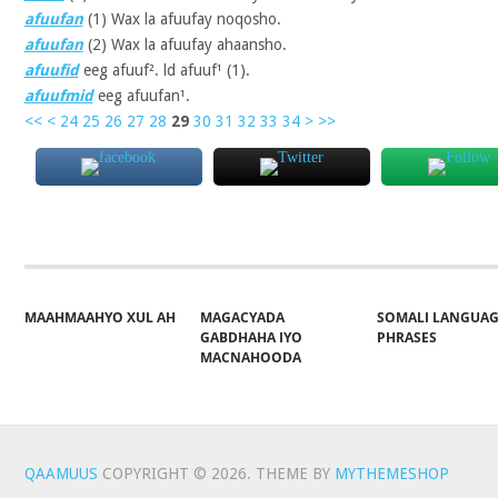
afuufan
(1)
Wax la afuufay noqosho.
afuufan
(2)
Wax la afuufay ahaansho.
afuufid
eeg afuuf². ld afuuf¹ (1).
afuufmid
eeg afuufan¹.
<<
<
24
25
26
27
28
29
30
31
32
33
34
>
>>
MAAHMAAHYO XUL AH
MAGACYADA
SOMALI LANGUA
GABDHAHA IYO
PHRASES
MACNAHOODA
QAAMUUS
COPYRIGHT © 2026.
THEME BY
MYTHEMESHOP