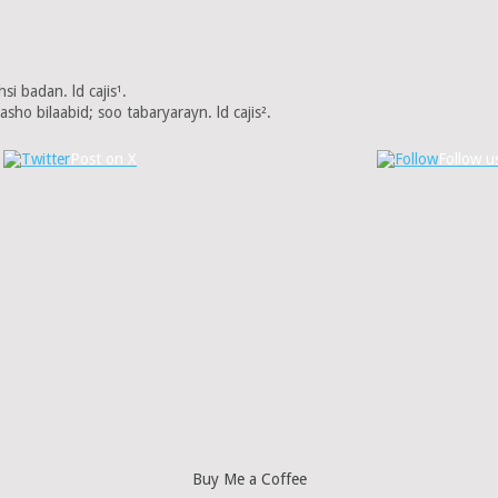
si badan. ld cajis¹.
ho bilaabid; soo tabaryarayn. ld cajis².
Post on X
Follow u
Buy Me a Coffee