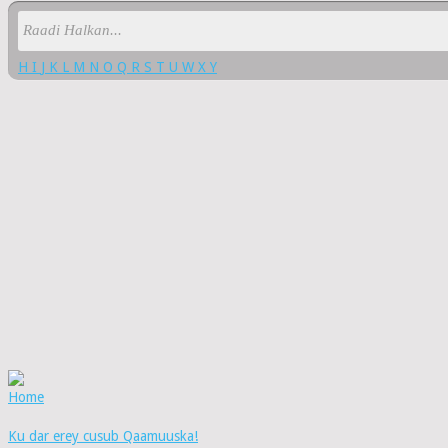
H
I
J
K
L
M
N
O
Q
R
S
T
U
W
X
Y
Home
Ku dar erey cusub Qaamuuska!