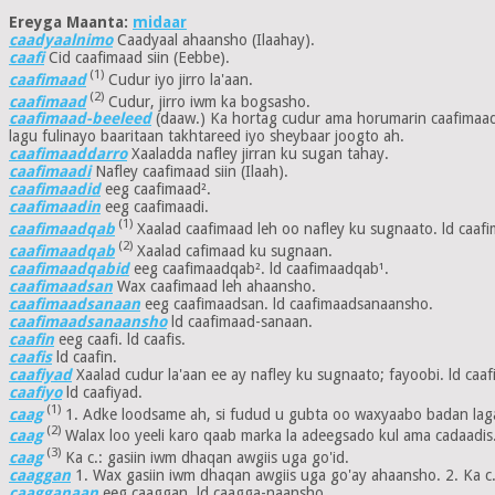
Ereyga Maanta:
midaar
caadyaalnimo
Caadyaal ahaansho (Ilaahay).
caafi
Cid caafimaad siin (Eebbe).
(1)
caafimaad
Cudur iyo jirro la'aan.
(2)
caafimaad
Cudur, jirro iwm ka bogsasho.
caafimaad-beeleed
(daaw.) Ka hortag cudur ama horumarin caafimaad
lagu fulinayo baaritaan takhtareed iyo sheybaar joogto ah.
caafimaaddarro
Xaaladda nafley jirran ku sugan tahay.
caafimaadi
Nafley caafimaad siin (Ilaah).
caafimaadid
eeg caafimaad².
caafimaadin
eeg caafimaadi.
(1)
caafimaadqab
Xaalad caafimaad leh oo nafley ku sugnaato. ld caaf
(2)
caafimaadqab
Xaalad cafimaad ku sugnaan.
caafimaadqabid
eeg caafimaadqab². ld caafimaadqab¹.
caafimaadsan
Wax caafimaad leh ahaansho.
caafimaadsanaan
eeg caafimaadsan. ld caafimaadsanaansho.
caafimaadsanaansho
ld caafimaad-sanaan.
caafin
eeg caafi. ld caafis.
caafis
ld caafin.
caafiyad
Xaalad cudur la'aan ee ay nafley ku sugnaato; fayoobi. ld caaf
caafiyo
ld caafiyad.
(1)
caag
1. Adke loodsame ah, si fudud u gubta oo waxyaabo badan laga 
(2)
caag
Walax loo yeeli karo qaab marka la adeegsado kul ama cadaadi
(3)
caag
Ka c.: gasiin iwm dhaqan awgiis uga go'id.
caaggan
1. Wax gasiin iwm dhaqan awgiis uga go'ay ahaansho. 2. Ka c.
caagganaan
eeg caaggan. ld caagga-naansho.