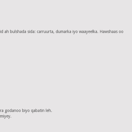
d ah bulshada sida: carruurta, dumarka iyo waayeelka. Hawshaas oo
ra godanoo biyo qabatin leh.
miyey.