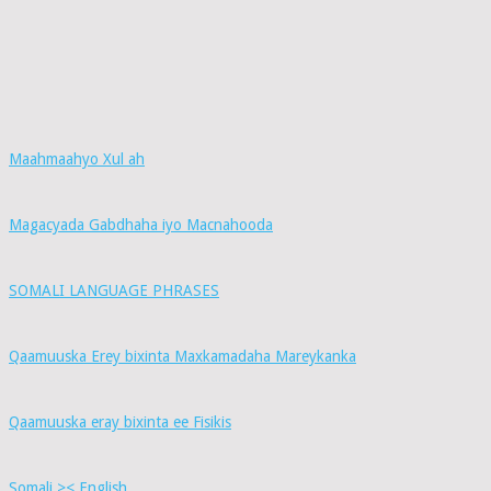
Maahmaahyo Xul ah
Magacyada Gabdhaha iyo Macnahooda
SOMALI LANGUAGE PHRASES
Qaamuuska Erey bixinta Maxkamadaha Mareykanka
Qaamuuska eray bixinta ee Fisikis
Somali >< English