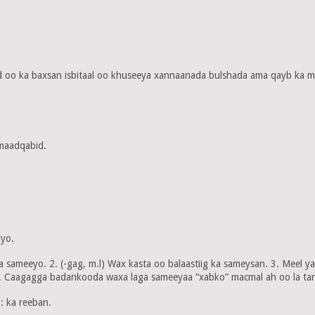
 oo ka baxsan isbitaal oo khuseeya xannaanada bulshada ama qayb ka mi
imaadqabid.
iyo.
sameeyo. 2. (-gag, m.l) Wax kasta oo balaastiig ka sameysan. 3. Meel ya
s. Caagagga badankooda waxa laga sameeyaa “xabko” macmal ah oo la tar
: ka reeban.