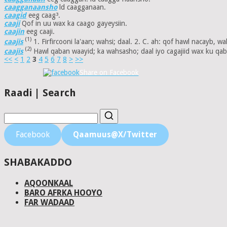
caagganaansho
ld caagganaan.
caagid
eeg caag³.
caaji
Qof in uu wax ka caago gayeysiin.
caajin
eeg caaji.
(1)
caajis
1. Firfircooni la'aan; wahsi; daal. 2. C. ah: qof hawl nacayb, wah
(2)
caajis
Hawl qaban waayid; ka wahsasho; daal iyo cagajiid wax ku qabas
<<
<
1
2
3
4
5
6
7
8
>
>>
Share on Facebook
Raadi | Search
Facebook
Qaamuus@X/Twitter
SHABAKADDO
AQOONKAAL
BARO AFRKA HOOYO
FAR WADAAD