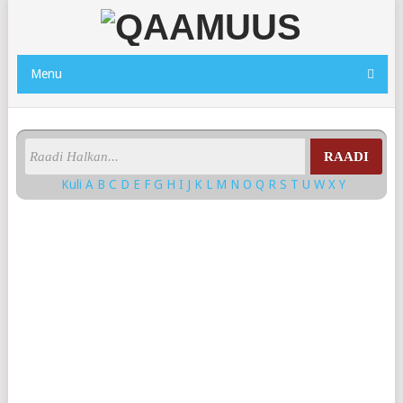
Menu
RAADI
Kuli
A
B
C
D
E
F
G
H
I
J
K
L
M
N
O
Q
R
S
T
U
W
X
Y