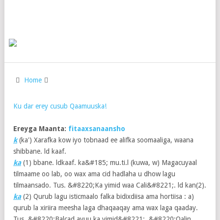
Home
Ku dar erey cusub Qaamuuska!
Ereyga Maanta:
fitaaxsanaansho
k
(ka') Xarafka kow iyo tobnaad ee alifka soomaaliga, waana
shibbane. ld kaaf.
ka
(1)
bbane. ldkaaf. ka&#185; mu.ti.l (kuwa, w) Magacuyaal
tilmaame oo lab, oo wax ama cid hadlaha u dhow lagu
tilmaansado. Tus. &#8220;Ka yimid waa Cali&#8221;. ld kan(2).
ka
(2)
Qurub lagu isticmaalo falka bidixdiisa ama hortiisa : a)
qurub la xiriira meesha laga dhaqaaqay ama wax laga qaaday.
Tus. &#8220;Balcad ayuu ka yimid&#8221;, &#8220;Qalin