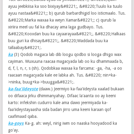
ayuu jeebkiisa ka soo bixiyay&#8221;, &#8220;Tuulo ka tuulo
ayuu nastaa&#8221;; b) qurub barbardhigid loo isticmaalo. Tus.
&#8220;Marka waxaa ka weyn Xamar&#8221;; c) qurub la
xiriira meel uu fal ka dhacay ama laga gudbayo. Tus.
&#8220;Kooxdan buu ka cayaarayaa&#8221;, &#8220;Halkaas
buu guri ka dhisay&#8221;, &#8220;Waddada buu ka
tallaabay&#8221;.
ka
(3)
Qodob magaca lab dib loogu qodbo si looga dhigo wax
cayiman. Wuxuuna raacaa magacyada lab oo ku dhammaada b,
d, f, l, n, r, s (sh). Qodobkaa waxaa ka farcama: -ga, -ha, -a oo
raacaan magacyada kale ee labka ah. Tus. &#8220; nin+ka-
>ninka, buug+ka->buugga&#8221;.
ka-faa'iideyste
(daaw.) Jeermiyo ka-faa'iideysta xaalad bukaan
oo difaaca jirku dhimmanyahay. Difaac la'aanta oo ay keeni
karto: infekshin cudurro kale ama dawo jeermiyada ka-
faa'iideystayaasha sida badan jirro uma keeni karaan qof
caafimaad qaba.
ka-goys
Ka-g. ah: weyl, nirig iwm oo naaska hooyadood ka
go'ay.