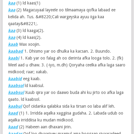
kaa
(1)
ld kaas(1)
kaa
(2)
Magacuyaal layeele oo tilmaamaya qofka labaad ee
kelida ah. Tus. &#8220;Cali wargeyska ayuu iiga kaa
qaatay&#8221;.
kaa
(3)
ld kaaga(2).
kaa
(4)
ld kaas(2).
kaab
Wax xoojin.
kaabad
1. Dhismo yar oo dhulka ka kacsan. 2. Buundo.
kaabi
1. Kab yar oo falag ah oo derinta afka looga tolo. 2. (fk)
Meel aad u dhaw. 3. (-iyo, m.dh) Qoryaha ceelka afka laga saaro
midkood; raar; xakab.
kaabid
eeg kaab.
kaabsol
ld kaabsul.
kaabsul
Xuub qira yar oo daawo buda ahi ku jirto oo afka laga
qaato. ld kaabsol.
kaabul
Qof ciidanka qalabka sida ka tirsan oo laba alif leh.
kaad
(1)
1. Irridda aqalka xaggiisa gudaha. 2. Labada udub oo
aqalka irriddiisa ku mudan midkood.
kaad
(2)
Habeen aan dhaxani jirin.
kaadar
Qof loo diyaariyey maamul ama hoggaan siyaasadeed.