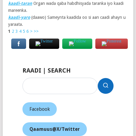
kaadi-taran
Organ wada qaba habdhisyada taranka iyo kaadi
mareenka.
kaadi-yaro
(daawo) Sameynta kaadida oo si aan caadi ahayn u
yaraata.
1
2
3
4
5
6
>
>>
RAADI | SEARCH
Facebook
Qaamuus@X/Twitter