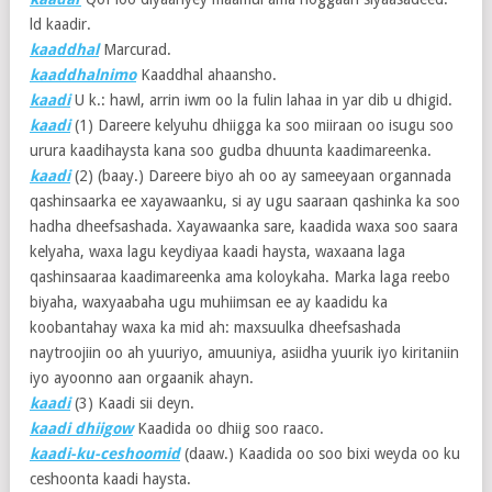
ld kaadir.
kaaddhal
Marcurad.
kaaddhalnimo
Kaaddhal ahaansho.
kaadi
U k.: hawl, arrin iwm oo la fulin lahaa in yar dib u dhigid.
kaadi
(1)
Dareere kelyuhu dhiigga ka soo miiraan oo isugu soo
urura kaadihaysta kana soo gudba dhuunta kaadimareenka.
kaadi
(2)
(baay.) Dareere biyo ah oo ay sameeyaan organnada
qashinsaarka ee xayawaanku, si ay ugu saaraan qashinka ka soo
hadha dheefsashada. Xayawaanka sare, kaadida waxa soo saara
kelyaha, waxa lagu keydiyaa kaadi haysta, waxaana laga
qashinsaaraa kaadimareenka ama koloykaha. Marka laga reebo
biyaha, waxyaabaha ugu muhiimsan ee ay kaadidu ka
koobantahay waxa ka mid ah: maxsuulka dheefsashada
naytroojiin oo ah yuuriyo, amuuniya, asiidha yuurik iyo kiritaniin
iyo ayoonno aan orgaanik ahayn.
kaadi
(3)
Kaadi sii deyn.
kaadi dhiigow
Kaadida oo dhiig soo raaco.
kaadi-ku-ceshoomid
(daaw.) Kaadida oo soo bixi weyda oo ku
ceshoonta kaadi haysta.