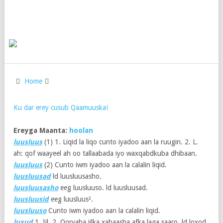
Home
Ku dar erey cusub Qaamuuska!
Ereyga Maanta:
hoolan
luusluus
(1)
1. Liqid la liqo cunto iyadoo aan la ruugin. 2. L.
ah: qof waayeel ah oo tallaabada iyo waxqabdkuba dhibaan.
luusluus
(2)
Cunto iwm iyadoo aan la calalin liqid.
luusluusad
ld luusluusasho.
luusluusasho
eeg luusluuso. ld luusluusad.
luusluusid
eeg luusluus².
luusluuso
Cunto iwm iyadoo aan la calalin liqid.
luxud
1. Iil. 2. Qoryaha iilka xabaasha afka laga saaro. ld loxod.