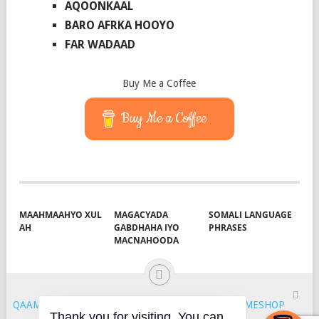
AQOONKAAL
BARO AFRKA HOOYO
FAR WADAAD
Buy Me a Coffee
Buy Me a Coffee
MAAHMAAHYO XUL
MAGACYADA
SOMALI LANGUAGE
AH
GABDHAHA IYO
PHRASES
MACNAHOODA
QAAMUUS
COPYRIGHT © 2026.
THEME BY
MYTHEMESHOP
Thank you for visiting. You can