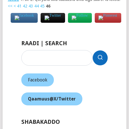
<<
<
41
42
43
44
45
46
RAADI | SEARCH
Facebook
Qaamuus@X/Twitter
SHABAKADDO