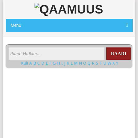
Menu
RAADI
Kuli
A
B
C
D
E
F
G
H
I
J
K
L
M
N
O
Q
R
S
T
U
W
X
Y