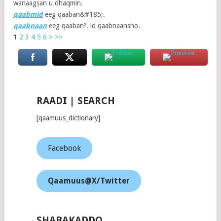
wanaagsan u dhaqmin.
qaabmid
eeg qaaban&#185;.
qaabnaan
eeg qaaban². ld qaabnaansho.
1
2
3
4
5
6
>
>>
RAADI | SEARCH
[qaamuus_dictionary]
Facebook
Qaamuus@X/Twitter
SHABAKADDO