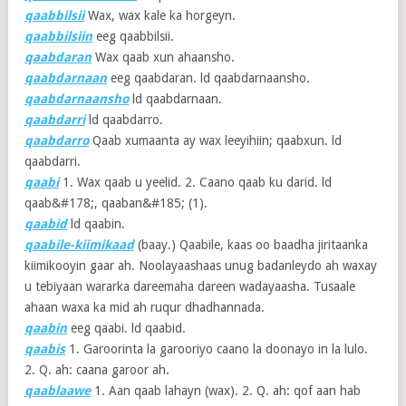
qaabbilsii
Wax, wax kale ka horgeyn.
qaabbilsiin
eeg qaabbilsii.
qaabdaran
Wax qaab xun ahaansho.
qaabdarnaan
eeg qaabdaran. ld qaabdarnaansho.
qaabdarnaansho
ld qaabdarnaan.
qaabdarri
ld qaabdarro.
qaabdarro
Qaab xumaanta ay wax leeyihiin; qaabxun. ld
qaabdarri.
qaabi
1. Wax qaab u yeelid. 2. Caano qaab ku darid. ld
qaab&#178;, qaaban&#185; (1).
qaabid
ld qaabin.
qaabile-kiimikaad
(baay.) Qaabile, kaas oo baadha jiritaanka
kiimikooyin gaar ah. Noolayaashaas unug badanleydo ah waxay
u tebiyaan wararka dareemaha dareen wadayaasha. Tusaale
ahaan waxa ka mid ah ruqur dhadhannada.
qaabin
eeg qaabi. ld qaabid.
qaabis
1. Garoorinta la garooriyo caano la doonayo in la lulo.
2. Q. ah: caana garoor ah.
qaablaawe
1. Aan qaab lahayn (wax). 2. Q. ah: qof aan hab