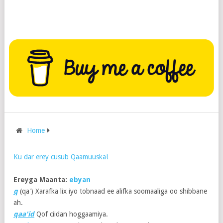
Home
Ku dar erey cusub Qaamuuska!
Ereyga Maanta:
ebyan
q
(qa') Xarafka lix iyo tobnaad ee alifka soomaaliga oo shibbane
ah.
qaa'id
Qof ciidan hoggaamiya.