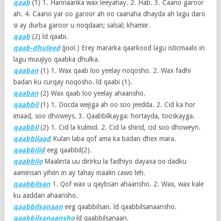
qaab
(1)
1. Hannaanka wax leeyahay. 2. Hab. 3. Caano garoor
ah. 4. Caano yar oo garoor ah oo caanaha dhayda ah lagu daro
si ay durba garoor u noqdaan; salsal; khamiir.
qaab
(2)
ld qaabi.
qaab-dhuleed
(jool.) Erey mararka qaarkood lagu isticmaalo in
lagu muujiyo qaabka dhulka.
qaaban
(1)
1. Wax qaab loo yeelay noqosho. 2. Wax fadhi
badan ku curqay noqosho. ld qaabi (1).
qaaban
(2)
Wax qaab loo yeelay ahaansho.
qaabbil
(1)
1. Docda wejiga ah oo soo jeedda. 2. Cid ka hor
imaad, soo dhoweys. 3. Qaabbilkayga: hortayda, tooskayga.
qaabbil
(2)
1. Cid la kulmid. 2. Cid la shirid, cid soo dhoweyn.
qaabbilaad
Kulan laba qof ama ka badan dhex mara.
qaabbilid
eeg qaabbil(2).
qaabbilo
Maalinta uu dirirku la fadhiyo dayaxa oo dadku
aaminsan yihiin in ay tahay maalin cawo leh.
qaabbilsan
1. Qof wax u qaybsan ahaansho. 2. Wax, wax kale
ku aaddan ahaansho.
qaabbilsanaan
eeg qaabbilsan. ld qaabbilsanaansho.
qaabbilsanaansho
ld qaabbilsanaan.