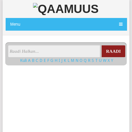
Menu
RAADI
Kuli
A
B
C
D
E
F
G
H
I
J
K
L
M
N
O
Q
R
S
T
U
W
X
Y