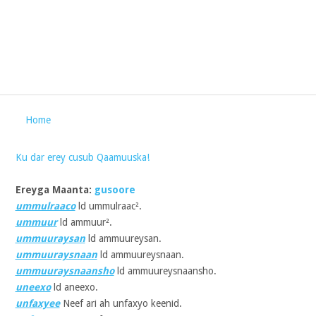
Home
Ku dar erey cusub Qaamuuska!
Ereyga Maanta:
gusoore
ummulraaco
ld ummulraac².
ummuur
ld ammuur².
ummuuraysan
ld ammuureysan.
ummuuraysnaan
ld ammuureysnaan.
ummuuraysnaansho
ld ammuureysnaansho.
uneexo
ld aneexo.
unfaxyee
Neef ari ah unfaxyo keenid.