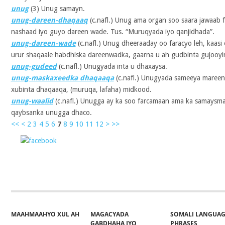
unug
(3)
Unug samayn.
unug-dareen-dhaqaaq
(c.nafl.) Unug ama organ soo saara jawaab f
nashaad iyo guyo dareen wade. Tus. “Muruqyada iyo qanjidhada”.
unug-dareen-wade
(c.nafl.) Unug dheeraaday oo faracyo leh, kaasi
urur shaqaale habdhiska dareenwadka, gaarna u ah gudbinta gujooyi
unug-gudeed
(c.nafl.) Unugyada inta u dhaxaysa.
unug-maskaxeedka dhaqaaqa
(c.nafl.) Unugyada sameeya maree
xubinta dhaqaaqa, (muruqa, lafaha) midkood.
unug-waalid
(c.nafl.) Unugga ay ka soo farcamaan ama ka samaysm
qaybsanka unugga dhaco.
<<
<
2
3
4
5
6
7
8
9
10
11
12
>
>>
Share on
Post on X
Follow 
Facebook
MAAHMAAHYO XUL AH
MAGACYADA
SOMALI LANGUA
GABDHAHA IYO
PHRASES