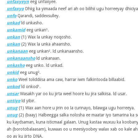
unfaxyeyn
eeg unfaxyee.
unfaxyo
Dhiig ka yimaada neef ari ah oo bilihii ugu horreeyay dhiciya
unfo
Qarandi, saddexsulley.
unkad
ld unkasho.
unkamid
eeg unkan¹.
unkan
(1)
Wax la unkay noqosho.
unkan
(2)
Wax la unka ahaansho.
unkanaan
eeg unkan². ld unkanaansho.
unkanaansho
ld unkanaan.
unkasho
eeg unko. ld unkad.
unkid
eeg unug².
unko
Weel toliddiisa ama caw, harrar iwm falkintooda billaabid.
unkod
ld onkod¹.
unsar
Wasakh yar oo ku jirta weel hoore ku jira salkiisa. ld usar.
untiye
ld yibir.
unug
(1)
Wax aan hore u jirin oo la curinayo, bilawga ugu horreeya.
unug
(2)
(baay) Halbeegga salka nolosha ee maatar iyo tamarina ka
ku kaydsaman, kuna isticmaal galaan. Unug kastaa wuxuu ka koobany
ah (borotobalaasam), kuwaas oo u meesiyoobey walax xab oo kale ah 
oo ay ku jirto DNA.