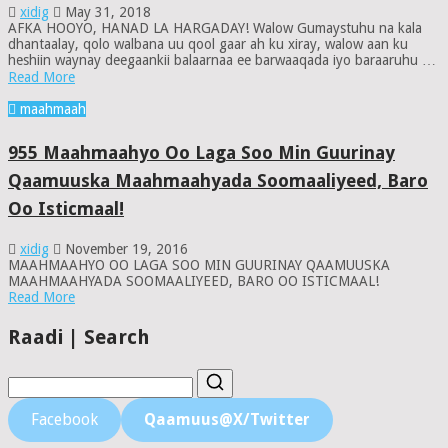
xidig
May 31, 2018
AFKA HOOYO, HANAD LA HARGADAY! Walow Gumaystuhu na kala
dhantaalay, qolo walbana uu qool gaar ah ku xiray, walow aan ku
heshiin waynay deegaankii balaarnaa ee barwaaqada iyo baraaruhu …
Read More
maahmaah
955 Maahmaahyo Oo Laga Soo Min Guurinay
Qaamuuska Maahmaahyada Soomaaliyeed, Baro
Oo Isticmaal!
xidig
November 19, 2016
MAAHMAAHYO OO LAGA SOO MIN GUURINAY QAAMUUSKA
MAAHMAAHYADA SOOMAALIYEED, BARO OO ISTICMAAL!
Read More
Raadi | Search
Facebook
Qaamuus@X/Twitter