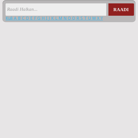
RAADI
Kuli
A
B
C
D
E
F
G
H
I
J
K
L
M
N
O
Q
R
S
T
U
W
X
Y