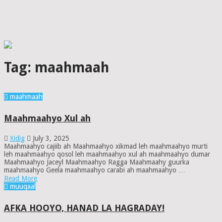
Tag:
maahmaah
maahmaah
Maahmaahyo Xul ah
Xidig
July 3, 2025
Maahmaahyo cajiib ah Maahmaahyo xikmad leh maahmaahyo murti
leh maahmaahyo qosol leh maahmaahyo xul ah maahmaahyo dumar
Maahmaahyo Jaceyl Maahmaahyo Ragga Maahmaahy guurka
maahmaahyo Geela maahmaahyo carabi ah maahmaahyo …
Read More
muuqaal
AFKA HOOYO, HANAD LA HAGRADAY!