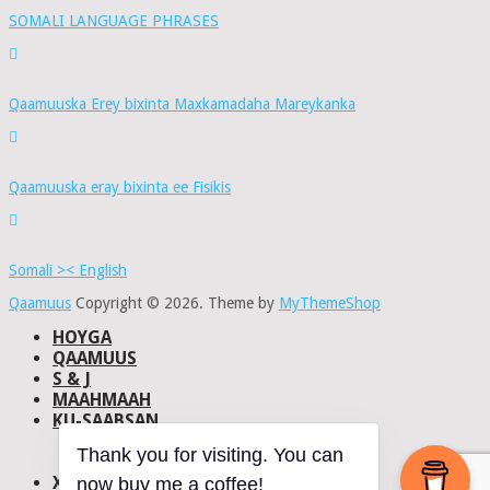
SOMALI LANGUAGE PHRASES
Qaamuuska Erey bixinta Maxkamadaha Mareykanka
Qaamuuska eray bixinta ee Fisikis
Somali >< English
Qaamuus
Copyright © 2026.
Theme by
MyThemeShop
HOYGA
QAAMUUS
S & J
MAAHMAAH
KU-SAABSAN
DHISMAHA
Thank you for visiting. You can
NAXWAHA
XIRIIR
now buy me a coffee!