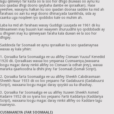
lagu qiimeeyo far kasta oo la soo hor dhigo (kuwaas oo aynu ku
soo qaadaa dhigi doono qeybaha dambe ee qoraalkan). Hase
yeeshee, waxaynu halkan ku soo qaadan doonaa saddex ka mid ah
farahaas oo aan ku eegi doono dhinacyada taariikhda, sida ay
caanka uga noqdeen iyo qoddobo kale oo muhim ah.
Laba ka mid ah farahaas waxay Guddigii Luuqada ee 1961 dii ku
tilmaameen inay buuxin kari waayeen shuruudihii iyo qoddobadii ay
u dhigeen inay ku qiimeeyaan faraha kala duwan ee la soo hor
dhigay.
Saddexda far Soomaali ee aynu qoraalkan ku soo qaadanaynaa
waxaa ay kala yihiin:
1. Qoraalka farta Soomaaliga ee uu allifey Cismaan Yuusuf Kenediid
1920 dii. Qoraalkaas waxaa loo yeqaanaa Cusmaaniya,(waxaana
loogu magac daray ninkii allifey oo Cismaan la odhan jirey), waxaa
mararka qaarkoodna la dhihi jirey Far Soomaali (Somali Script).
2. Qoraalka farta Soomaaliga ee uu allifey Sheekh Cabdiraxmaan
Sheekh Nuur 1933 dii oo loo yeqaano Far Gadabuursi (Gadabuursi
Script), waxaana loogu magac daray qoyskii uu ka dhashay.
3. Qoraalka Far Soomaaliga ee uu allifey Xuseen Sheekh Axmed
Kadarre 1952 dii oo iyana loo yeqaano Fartii Kaddariya (Kaddariya
Script), waxaana loogu magac daray ninkii allifey oo Kaddare lagu
naaneyso.
CUSMAANIYA (FAR SOOMAALI)