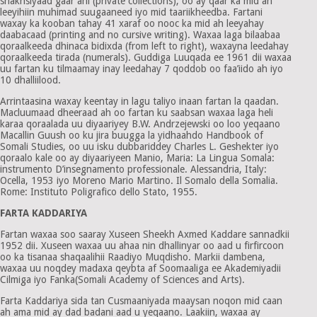
shakhsiyaad gaar ahi (private collections), oo ay qaar ka mid ah
leeyihiin muhimad suugaaneed iyo mid taariikheedba. Fartani
waxay ka kooban tahay 41 xaraf oo nooc ka mid ah leeyahay
daabacaad (printing and no cursive writing). Waxaa laga bilaabaa
qoraalkeeda dhinaca bidixda (from left to right), waxayna leedahay
qoraalkeeda tirada (numerals). Guddiga Luuqada ee 1961 dii waxaa
uu fartan ku tilmaamay inay leedahay 7 qoddob oo faa’iido ah iyo
10 dhalliilood.
Arrintaasina waxay keentay in lagu taliyo inaan fartan la qaadan.
Macluumaad dheeraad ah oo fartan ku saabsan waxaa laga heli
karaa qoraalada uu diyaariyey B.W. Andrzejewski oo loo yeqaano
Macallin Guush oo ku jira buugga la yidhaahdo Handbook of
Somali Studies, oo uu isku dubbariddey Charles L. Geshekter iyo
qoraalo kale oo ay diyaariyeen Manio, Maria: La Lingua Somala:
instrumento D’insegnamento professionale. Alessandria, Italy:
Ocella, 1953 iyo Moreno Mario Martino. Il Somalo della Somalia.
Rome: Instituto Poligrafico dello Stato, 1955.
FARTA KADDARIYA
Fartan waxaa soo saaray Xuseen Sheekh Axmed Kaddare sannadkii
1952 dii. Xuseen waxaa uu ahaa nin dhallinyar oo aad u firfircoon
oo ka tisanaa shaqaalihii Raadiyo Muqdisho. Markii dambena,
waxaa uu noqdey madaxa qeybta af Soomaaliga ee Akademiyadii
Cilmiga iyo Fanka(Somali Academy of Sciences and Arts).
Farta Kaddariya sida tan Cusmaaniyada maaysan noqon mid caan
ah ama mid ay dad badani aad u yeqaano. Laakiin, waxaa ay