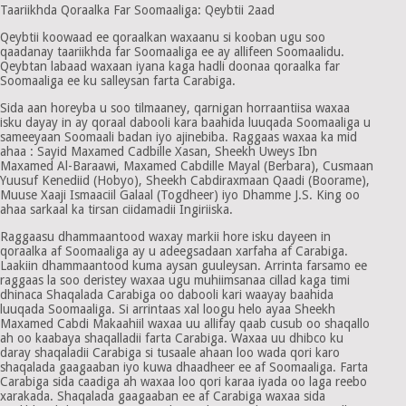
Taariikhda Qoraalka Far Soomaaliga: Qeybtii 2aad
Qeybtii koowaad ee qoraalkan waxaanu si kooban ugu soo
qaadanay taariikhda far Soomaaliga ee ay allifeen Soomaalidu.
Qeybtan labaad waxaan iyana kaga hadli doonaa qoraalka far
Soomaaliga ee ku salleysan farta Carabiga.
Sida aan horeyba u soo tilmaaney, qarnigan horraantiisa waxaa
isku dayay in ay qoraal dabooli kara baahida luuqada Soomaaliga u
sameeyaan Soomaali badan iyo ajinebiba. Raggaas waxaa ka mid
ahaa : Sayid Maxamed Cadbille Xasan, Sheekh Uweys Ibn
Maxamed Al-Baraawi, Maxamed Cabdille Mayal (Berbara), Cusmaan
Yuusuf Kenediid (Hobyo), Sheekh Cabdiraxmaan Qaadi (Boorame),
Muuse Xaaji Ismaaciil Galaal (Togdheer) iyo Dhamme J.S. King oo
ahaa sarkaal ka tirsan ciidamadii Ingiriiska.
Raggaasu dhammaantood waxay markii hore isku dayeen in
qoraalka af Soomaaliga ay u adeegsadaan xarfaha af Carabiga.
Laakiin dhammaantood kuma aysan guuleysan. Arrinta farsamo ee
raggaas la soo deristey waxaa ugu muhiimsanaa cillad kaga timi
dhinaca Shaqalada Carabiga oo dabooli kari waayay baahida
luuqada Soomaaliga. Si arrintaas xal loogu helo ayaa Sheekh
Maxamed Cabdi Makaahiil waxaa uu allifay qaab cusub oo shaqallo
ah oo kaabaya shaqalladii farta Carabiga. Waxaa uu dhibco ku
daray shaqaladii Carabiga si tusaale ahaan loo wada qori karo
shaqalada gaagaaban iyo kuwa dhaadheer ee af Soomaaliga. Farta
Carabiga sida caadiga ah waxaa loo qori karaa iyada oo laga reebo
xarakada. Shaqalada gaagaaban ee af Carabiga waxaa sida