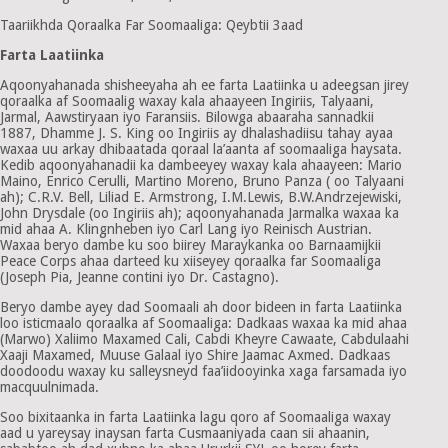
Taariikhda Qoraalka Far Soomaaliga: Qeybtii 3aad
Farta Laatiinka
Aqoonyahanada shisheeyaha ah ee farta Laatiinka u adeegsan jirey
qoraalka af Soomaalig waxay kala ahaayeen Ingiriis, Talyaani,
Jarmal, Aawstiryaan iyo Faransiis. Bilowga abaaraha sannadkii
1887, Dhamme J. S. King oo Ingiriis ay dhalashadiisu tahay ayaa
waxaa uu arkay dhibaatada qoraal la’aanta af soomaaliga haysata.
Kedib aqoonyahanadii ka dambeeyey waxay kala ahaayeen: Mario
Maino, Enrico Cerulli, Martino Moreno, Bruno Panza ( oo Talyaani
ah); C.R.V. Bell, Liliad E. Armstrong, I.M.Lewis, B.W.Andrzejewiski,
John Drysdale (oo Ingiriis ah); aqoonyahanada Jarmalka waxaa ka
mid ahaa A. Klingnheben iyo Carl Lang iyo Reinisch Austrian.
Waxaa beryo dambe ku soo biirey Maraykanka oo Barnaamijkii
Peace Corps ahaa darteed ku xiiseyey qoraalka far Soomaaliga
(Joseph Pia, Jeanne contini iyo Dr. Castagno).
Beryo dambe ayey dad Soomaali ah door bideen in farta Laatiinka
loo isticmaalo qoraalka af Soomaaliga: Dadkaas waxaa ka mid ahaa
(Marwo) Xaliimo Maxamed Cali, Cabdi Kheyre Cawaate, Cabdulaahi
Xaaji Maxamed, Muuse Galaal iyo Shire Jaamac Axmed. Dadkaas
doodoodu waxay ku salleysneyd faa’iidooyinka xaga farsamada iyo
macquulnimada.
Soo bixitaanka in farta Laatiinka lagu qoro af Soomaaliga waxay
aad u yareysay inaysan farta Cusmaaniyada caan sii ahaanin,