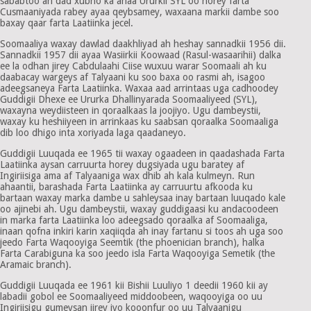
sababtoo ah dad xubno ka ahaa Ururkii SYL oo horey farta
Cusmaaniyada rabey ayaa qeybsamey, waxaana markii dambe soo
baxay qaar farta Laatiinka jecel.
Soomaaliya waxay dawlad daakhliyad ah heshay sannadkii 1956 dii.
Sannadkii 1957 dii ayaa Wasiirkii Koowaad (Rasul-wasaarihii) dalka
ee la odhan jirey Cabdulaahi Ciise wuxuu warar Soomaali ah ku
daabacay wargeys af Talyaani ku soo baxa oo rasmi ah, isagoo
adeegsaneya Farta Laatiinka. Waxaa aad arrintaas uga cadhoodey
Guddigii Dhexe ee Ururka Dhallinyarada Soomaaliyeed (SYL),
waxayna weydiisteen in qoraalkaas la joojiyo. Ugu dambeystii,
waxay ku heshiiyeen in arrinkaas ku saabsan qoraalka Soomaaliga
dib loo dhigo inta xoriyada laga qaadaneyo.
Guddigii Luuqada ee 1965 tii waxay ogaadeen in qaadashada Farta
Laatiinka aysan carruurta horey dugsiyada ugu baratey af
Ingiriisiga ama af Talyaaniga wax dhib ah kala kulmeyn. Run
ahaantii, barashada Farta Laatiinka ay carruurtu afkooda ku
bartaan waxay marka dambe u sahleysaa inay bartaan luuqado kale
oo ajinebi ah. Ugu dambeystii, waxay guddigaasi ku andacoodeen
in marka farta Laatiinka loo adeegsado qoraalka af Soomaaliga,
inaan qofna inkiri karin xaqiiqda ah inay fartanu si toos ah uga soo
jeedo Farta Waqooyiga Seemtik (the phoenician branch), halka
Farta Carabiguna ka soo jeedo isla Farta Waqooyiga Semetik (the
Aramaic branch).
Guddigii Luuqada ee 1961 kii Bishii Luuliyo 1 deedii 1960 kii ay
labadii gobol ee Soomaaliyeed middoobeen, waqooyiga oo uu
Ingiriisigu gumeysan jirey iyo kooonfur oo uu Talyaanigu