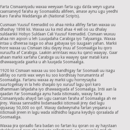
Farta Cismaaniyadu waxaa weeyaan farta ugu da’da weyn uguna
caansaneyd faraha ay Soomaalidu allifeen, amase aynu ugu yeedhi
karo Faraha Waddaniga ah (National Scripts).
Cusmaan Yuusuf Keenadiid oo ahaa ninka allifey fartan waxaa uu
dhashay 1898 kii. Waxaa uu ka mid ahaa 4 wiil oo uu dhalay
suldaankii Hobyo Suldaan Cali Yuusuf Keenadiid. Cismaan wuxuu
ahaa nin aqoon u leh Luuqadaha Carabiga iyo Talyaaniga. Waxaa
intaa u dheeraa isaga oo ahaa gabayaa iyo suugaan yahan. Markii
hore waxaa uu Cismaan isku dayey inuu af Soomaaliga ku qoro
xuruufta af Carabiga. Laakiin arrintaas wuu ku qanci waayay. Gaar
ahaan markii xarfaha Carabiga uu ka waayey qaar matali kara
dhawaaqyada gaarka u ah luuqada Soomaaliga.
1920 kii Cismaan waxaa uu soo bandhigay far Soomaali uu isagu
allifay oo runtii wax weyn ku soo kordhisay horumarinta af
Soomaaliga. Fartanu waxaa ay markii ugu horreysayba
suurtogelisay in la helo shaqalo iyo xuruuf lagu qori karo
dhammaan lahjadaha iyo dhawaaqyada af Soomaaliga. Intii aan la
qaadan Far Soomaaliga aynu hada isticmaalo, waxay farta
Cismaaniyadu ahayd tan ugu caansan faraha af Soomaaliga ah ee
jirey. Waxaa sannadihii lixdamaadkii isticmaali jirey dad lagu
qiyaasay 50,000 oo qof. Waxay dadweynaha fartan yeqaana u
isticmaali jireen in lagu wada xidhiidho laguna keydiyo qoraalada af
Soomaaliga.
Waxaa jira qoraallo fara badan oo fartan ku qoran oo ay haystaan