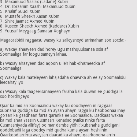
3. Maxamuud Saalax (Ladane) Xubin
4. Dr. Ibraahim Xaashi Maxamuud Xubin
5. Khaliif Suudi Xubin
6. Mustafe Sheekh Xasan Xubin
7. Shire Jaamac Axmed Xubin
8. Xuseen Sheekh Axmed (Kaddare) Xubin
9. Yuusuf Meygaag Samatar Xoghayn
Magacaabidii raggaasu waxay ku salleysneyd arrimahan soo socda:-
a) Waxay ahaayeen dad horey ugu mashquulsanaa sidii af
Soomaaliga far loogu sameyn lahaa.
b) Waxay ahaayeen dad aqoon u leh hab-dhismeedka af
Soomaaliga
c) Waxay kala mateleyeen lahajadaha dhawrka ah ee ay Soomaalidu
leedahay iyo
d) Waxay kala taageersanaayeen faraha kala duwan ee guddiga la
soo hordhigeyo
Qaar ka mid ah Soomaalidu waxay ku doodayeen in raggaas
xubnaha guddiga ka mid ah aysan ahayn raggii ku habboonaa inay
go’aan ka gaadhaan farta qaranka ee Soomaalida. Dadkaas waxaa
ka mid ahaa Yaasiin Cusmaan Kenadiid (wiilkii ninkii farta
Cusmaaniyada allifey) oo mar dambe yidhi:”xubanaha guddigani
qoddobadii laga doodey mid qudha kuma aysan heshiinin.
Qaarkood arrinta ayeysan daacad ka ahayn, qaarkoodna arrin