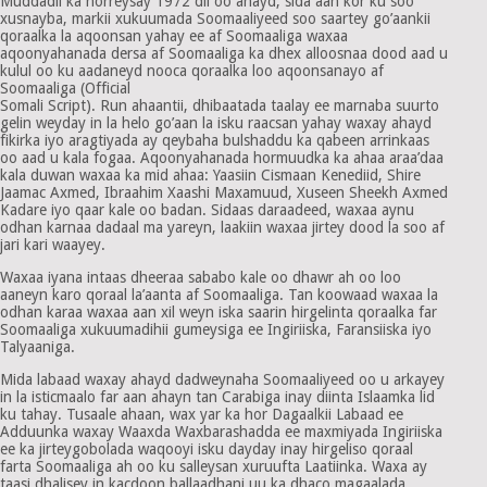
Muddadii ka horreysay 1972 dii oo ahayd, sida aan kor ku soo
xusnayba, markii xukuumada Soomaaliyeed soo saartey go’aankii
qoraalka la aqoonsan yahay ee af Soomaaliga waxaa
aqoonyahanada dersa af Soomaaliga ka dhex alloosnaa dood aad u
kulul oo ku aadaneyd nooca qoraalka loo aqoonsanayo af
Soomaaliga (Official
Somali Script). Run ahaantii, dhibaatada taalay ee marnaba suurto
gelin weyday in la helo go’aan la isku raacsan yahay waxay ahayd
fikirka iyo aragtiyada ay qeybaha bulshaddu ka qabeen arrinkaas
oo aad u kala fogaa. Aqoonyahanada hormuudka ka ahaa araa’daa
kala duwan waxaa ka mid ahaa: Yaasiin Cismaan Kenediid, Shire
Jaamac Axmed, Ibraahim Xaashi Maxamuud, Xuseen Sheekh Axmed
Kadare iyo qaar kale oo badan. Sidaas daraadeed, waxaa aynu
odhan karnaa dadaal ma yareyn, laakiin waxaa jirtey dood la soo af
jari kari waayey.
Waxaa iyana intaas dheeraa sababo kale oo dhawr ah oo loo
aaneyn karo qoraal la’aanta af Soomaaliga. Tan koowaad waxaa la
odhan karaa waxaa aan xil weyn iska saarin hirgelinta qoraalka far
Soomaaliga xukuumadihii gumeysiga ee Ingiriiska, Faransiiska iyo
Talyaaniga.
Mida labaad waxay ahayd dadweynaha Soomaaliyeed oo u arkayey
in la isticmaalo far aan ahayn tan Carabiga inay diinta Islaamka lid
ku tahay. Tusaale ahaan, wax yar ka hor Dagaalkii Labaad ee
Adduunka waxay Waaxda Waxbarashadda ee maxmiyada Ingiriiska
ee ka jirteygobolada waqooyi isku dayday inay hirgeliso qoraal
farta Soomaaliga ah oo ku salleysan xuruufta Laatiinka. Waxa ay
taasi dhalisey in kacdoon ballaadhani uu ka dhaco magaalada