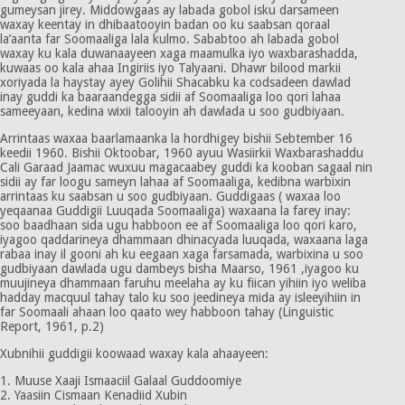
gumeysan jirey. Middowgaas ay labada gobol isku darsameen
waxay keentay in dhibaatooyin badan oo ku saabsan qoraal
la’aanta far Soomaaliga lala kulmo. Sababtoo ah labada gobol
waxay ku kala duwanaayeen xaga maamulka iyo waxbarashadda,
kuwaas oo kala ahaa Ingiriis iyo Talyaani. Dhawr bilood markii
xoriyada la haystay ayey Golihii Shacabku ka codsadeen dawlad
inay guddi ka baaraandegga sidii af Soomaaliga loo qori lahaa
sameeyaan, kedina wixii talooyin ah dawlada u soo gudbiyaan.
Arrintaas waxaa baarlamaanka la hordhigey bishii Sebtember 16
keedii 1960. Bishii Oktoobar, 1960 ayuu Wasiirkii Waxbarashaddu
Cali Garaad Jaamac wuxuu magacaabey guddi ka kooban sagaal nin
sidii ay far loogu sameyn lahaa af Soomaaliga, kedibna warbixin
arrintaas ku saabsan u soo gudbiyaan. Guddigaas ( waxaa loo
yeqaanaa Guddigii Luuqada Soomaaliga) waxaana la farey inay:
soo baadhaan sida ugu habboon ee af Soomaaliga loo qori karo,
iyagoo qaddarineya dhammaan dhinacyada luuqada, waxaana laga
rabaa inay il gooni ah ku eegaan xaga farsamada, warbixina u soo
gudbiyaan dawlada ugu dambeys bisha Maarso, 1961 ,iyagoo ku
muujineya dhammaan faruhu meelaha ay ku fiican yihiin iyo weliba
hadday macquul tahay talo ku soo jeedineya mida ay isleeyihiin in
far Soomaali ahaan loo qaato wey habboon tahay (Linguistic
Report, 1961, p.2)
Xubnihii guddigii koowaad waxay kala ahaayeen:
1. Muuse Xaaji Ismaaciil Galaal Guddoomiye
2. Yaasiin Cismaan Kenadiid Xubin