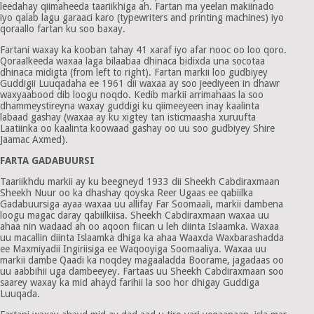
leedahay qiimaheeda taariikhiga ah. Fartan ma yeelan makiinado
iyo qalab lagu garaaci karo (typewriters and printing machines) iyo
qoraallo fartan ku soo baxay.
Fartani waxay ka kooban tahay 41 xaraf iyo afar nooc oo loo qoro.
Qoraalkeeda waxaa laga bilaabaa dhinaca bidixda una socotaa
dhinaca midigta (from left to right). Fartan markii loo gudbiyey
Guddigii Luuqadaha ee 1961 dii waxaa ay soo jeediyeen in dhawr
waxyaabood dib loogu noqdo. Kedib markii arrimahaas la soo
dhammeystireyna waxay guddigi ku qiimeeyeen inay kaalinta
labaad gashay (waxaa ay ku xigtey tan isticmaasha xuruufta
Laatiinka oo kaalinta koowaad gashay oo uu soo gudbiyey Shire
Jaamac Axmed).
FARTA GADABUURSI
Taariikhdu markii ay ku beegneyd 1933 dii Sheekh Cabdiraxmaan
Sheekh Nuur oo ka dhashay qoyska Reer Ugaas ee qabiilka
Gadabuursiga ayaa waxaa uu allifay Far Soomaali, markii dambena
loogu magac daray qabiilkiisa. Sheekh Cabdiraxmaan waxaa uu
ahaa nin wadaad ah oo aqoon fiican u leh diinta Islaamka. Waxaa
uu macallin diinta Islaamka dhiga ka ahaa Waaxda Waxbarashadda
ee Maxmiyadii Ingiriisiga ee Waqooyiga Soomaaliya. Waxaa uu
markii dambe Qaadi ka noqdey magaaladda Boorame, jagadaas oo
uu aabbihii uga dambeeyey. Fartaas uu Sheekh Cabdiraxmaan soo
saarey waxay ka mid ahayd farihii la soo hor dhigay Guddiga
Luuqada.