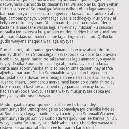
dadweynaha dushooda ku daadineyeen waraaqo ay ku qoran yihiin
farta cusub ee af Soomaaliga. Waxaa dalkoo dhan laga sameeyey
bannaan baxyo fartaas lagu taageerayo, kuwa mucaaradka ku ahna
lagu cambaareynayo. Soomaaliga ayaa la caddeeyey inuu yahay af
keliya ee dalku leeyahay. Dhammaan shaqaalaha dawlada derejo
kasta ha lahaadaane waxaa lagu amrey inay imtixaan ku saabsan
qoraalka iyo akhriska ku gudbaan muddo saddex bilood gudahood
ah, muddadaas oo markii dambe laga dhigey lix bilood. Qofkii ku
gudbi waayana shaqada waa laga eryeyaa.
Run ahaantii, tallaabadan geesinimada leh waxay ahaan doontaa
mid ay dhammaan Soomaaliga maskaxdooda ku qoranta oo aysan
illoobin. Suugaan badan oo tallaabadaas lagu ammaaneyo ayaa la
tiriyey. Dadka Soomaalida caadiga ah, marka laga reebo kuwa
diinta ama aqoonyhanka ah xiiso badan uma qabaan inay afafka
ajinebiga bartaan. Dadka Soomaalidu wey ka soo horjeedeen
luuqadaha kala duwan ee ajinebiga ah ee dalka laga isticmaaleyo.
Tusaale ahaan, Soomaalidu marka meel kasta oo dunida ah oo ay
ku kulmaan, si kastooy af ajinebi u yeqaanaan, waxay ku wada
hadlaan afkooda hooyo. Taasina waxay muujineysaa qabka iyo
jecaylka ay afkooda u hayaan.
Muddo gaaban ayuu qoraalkii cusbaa ee fartu ku fidey
Jamhuuriyadda Dimoqiraadiga ee Soomaaliya iyo dhulalka kale ee
af Soomaaliga lagaga hadlo ee ay ka mid yihiin Soomaali Galbeed,
Jamhuuriyada Jabuuti iyo Gobolada Waqooyi-bari ee Kiiniya (NFD).
Waxyaabaha fartanu ay sida dakhsaha ah ugu baahdey waxaa loo
nisbeyn karaa sida sahalka ah ee loo baran karo, ololihii