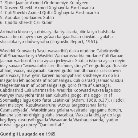
2. Shire Jaamac Axmed Guddoomiye Ku-xigeen
3. Xuseen Sheekh Axmed Xoghaynta Farshaxanka
4. Cali Sheekh Axmed Qutbi Xoghaynta Farshaxanka
5. Abuukar Joodaadex Xubin
6. Caddo Sheekh Cali Xubin
Arrimaha khuseeya dhinacyada siyaasada, diinta iyo bulshada
waxaa loo daayey inay go’aan ka gaadhaan dawlada, golaha
shacabka iyo dadweynaha (Linguistic Report, 1961).
Wasiirkii Koowaad (Rasul-wasaarihii) dalka mudane Cabdirashiid
Cali Sharmaarke iyo Wasiirkii Waxbarashadda mudane Cali Garaad
Jaamac warbixintan ma aysan jecleysan. Xaataa iskuma aysan deyin
inay saxaan “waxyaabihii aan dhammeystirayn” ee guddiga. (tusaale
ahaan, waxay magacaabi kareen guddi aan dhinacna raacsaneyn
ama waxay hawl gelin kareen aqoonyahano shisheeye ah oo ku
magac ku leh aqoonta af Soomaaliga). Cali Garaad Jaamac wuxuu
taageersanaa in af Soomaaliga lagu qoro farta af Carabiga,
Cabdirashiid Cali Sharmaarke, Wasiirkii Koowaad waxaa laga soo
weriyey inuu yidhi “Inta aan xukunka joogo, ma oggoli in af
Soomaaliga lagu qoro farta Laatiinka” (Adam, 1968, p.37). (Haddii
aan maleeyo, Rasulwasaaruhu wuxuu taageersanaa farta
Cusmaaniyada). Warbixintaas golaha wasiirada lagagama doodin,
lamana soo hordhigin golaha shacabka. Waxaa la dhigay oo lagu
keydiyey xusuusdhigyada Wasaaradda Waxbarashadda, iyadoo
dusha lagaga qorey “Qarsoodi ah”.
Guddigii Luuqada ee 1965