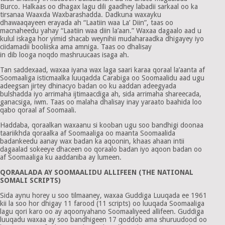
Burco. Halkaas oo dhagax lagu dili gaadhey labadii sarkaal oo ka
tirsanaa Waaxda Waxbarashadda. Dadkuna waxayku
dhawaaqayeen erayada ah “Laatiin waa La’ Diin”, taas oo
macnaheedu yahay “Laatiin waa diin la’aan.” Waxaa dagaalo aad u
kulul iskaga hor yimid shacab weynihii mudaharaadka dhigayey iyo
ciidamadii booliiska ama amniga. Taas oo dhalisay
in dib looga noqdo mashruucaas isaga ah.
Tan saddexaad, waxaa iyana wax laga saari karaa qoraal la’aanta af
Soomaaliga isticmaalka luuqadda Carabiga oo Soomaalidu aad ugu
adeegsan jirtey dhinacyo badan oo ku aaddan adeegyada
bulshadda iyo arrimaha ijtimaacdiga ah, sida arrimaha shareecada,
ganacsiga, iwm. Taas oo malaha dhalisay inay yaraato baahida loo
qabo qoraal af Soomaali.
Haddaba, qoraalkan waxaanu si kooban ugu soo bandhigi doonaa
taariikhda qoraalka af Soomaaliga oo maanta Soomaalida
badankeedu aanay wax badan ka aqoonin, khaas ahaan intii
dagaalad sokeeye dhaceen oo qoraalo badan iyo aqoon badan oo
af Soomaaliga ku aaddaniba ay lumeen.
QORAALADA AY SOOMAALIDU ALLIFEEN (THE NATIONAL
SOMALI SCRIPTS)
Sida aynu horey u soo tilmaaney, waxaa Guddiga Luuqada ee 1961
kii la soo hor dhigay 11 farood (11 scripts) oo luuqada Soomaaliga
lagu qori karo oo ay aqoonyahano Soomaaliyeed allifeen. Guddiga
luuqadu waxaa ay soo bandhigeen 17 qoddob ama shuruudood oo