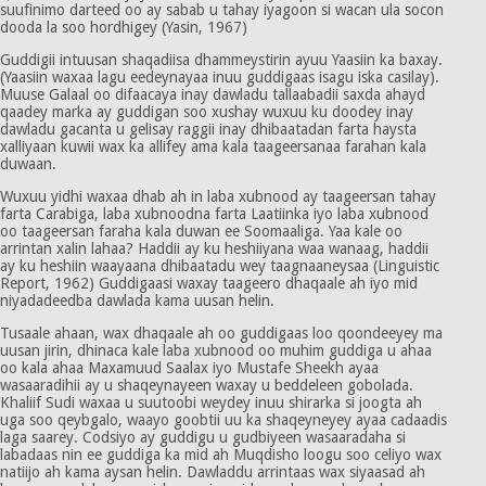
suufinimo darteed oo ay sabab u tahay iyagoon si wacan ula socon
dooda la soo hordhigey (Yasin, 1967)
Guddigii intuusan shaqadiisa dhammeystirin ayuu Yaasiin ka baxay.
(Yaasiin waxaa lagu eedeynayaa inuu guddigaas isagu iska casilay).
Muuse Galaal oo difaacaya inay dawladu tallaabadii saxda ahayd
qaadey marka ay guddigan soo xushay wuxuu ku doodey inay
dawladu gacanta u gelisay raggii inay dhibaatadan farta haysta
xalliyaan kuwii wax ka allifey ama kala taageersanaa farahan kala
duwaan.
Wuxuu yidhi waxaa dhab ah in laba xubnood ay taageersan tahay
farta Carabiga, laba xubnoodna farta Laatiinka iyo laba xubnood
oo taageersan faraha kala duwan ee Soomaaliga. Yaa kale oo
arrintan xalin lahaa? Haddii ay ku heshiiyana waa wanaag, haddii
ay ku heshiin waayaana dhibaatadu wey taagnaaneysaa (Linguistic
Report, 1962) Guddigaasi waxay taageero dhaqaale ah iyo mid
niyadadeedba dawlada kama uusan helin.
Tusaale ahaan, wax dhaqaale ah oo guddigaas loo qoondeeyey ma
uusan jirin, dhinaca kale laba xubnood oo muhim guddiga u ahaa
oo kala ahaa Maxamuud Saalax iyo Mustafe Sheekh ayaa
wasaaradihii ay u shaqeynayeen waxay u beddeleen gobolada.
Khaliif Sudi waxaa u suutoobi weydey inuu shirarka si joogta ah
uga soo qeybgalo, waayo goobtii uu ka shaqeyneyey ayaa cadaadis
laga saarey. Codsiyo ay guddigu u gudbiyeen wasaaradaha si
labadaas nin ee guddiga ka mid ah Muqdisho loogu soo celiyo wax
natiijo ah kama aysan helin. Dawladdu arrintaas wax siyaasad ah