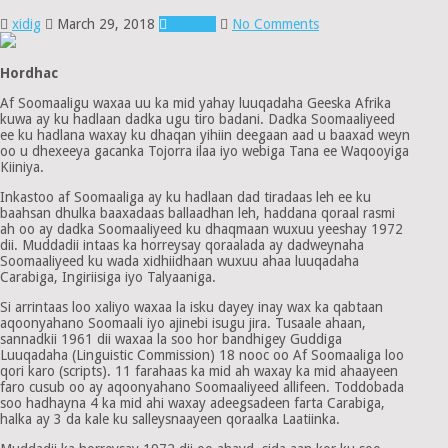
xidig
March 29, 2018
taariikh
No Comments
Hordhac
Af Soomaaligu waxaa uu ka mid yahay luuqadaha Geeska Afrika
kuwa ay ku hadlaan dadka ugu tiro badani. Dadka Soomaaliyeed
ee ku hadlana waxay ku dhaqan yihiin deegaan aad u baaxad weyn
oo u dhexeeya gacanka Tojorra ilaa iyo webiga Tana ee Waqooyiga
Kiiniya.
Inkastoo af Soomaaliga ay ku hadlaan dad tiradaas leh ee ku
baahsan dhulka baaxadaas ballaadhan leh, haddana qoraal rasmi
ah oo ay dadka Soomaaliyeed ku dhaqmaan wuxuu yeeshay 1972
dii. Muddadii intaas ka horreysay qoraalada ay dadweynaha
Soomaaliyeed ku wada xidhiidhaan wuxuu ahaa luuqadaha
Carabiga, Ingiriisiga iyo Talyaaniga.
Si arrintaas loo xaliyo waxaa la isku dayey inay wax ka qabtaan
aqoonyahano Soomaali iyo ajinebi isugu jira. Tusaale ahaan,
sannadkii 1961 dii waxaa la soo hor bandhigey Guddiga
Luuqadaha (Linguistic Commission) 18 nooc oo Af Soomaaliga loo
qori karo (scripts). 11 farahaas ka mid ah waxay ka mid ahaayeen
faro cusub oo ay aqoonyahano Soomaaliyeed allifeen. Toddobada
soo hadhayna 4 ka mid ahi waxay adeegsadeen farta Carabiga,
halka ay 3 da kale ku salleysnaayeen qoraalka Laatiinka.