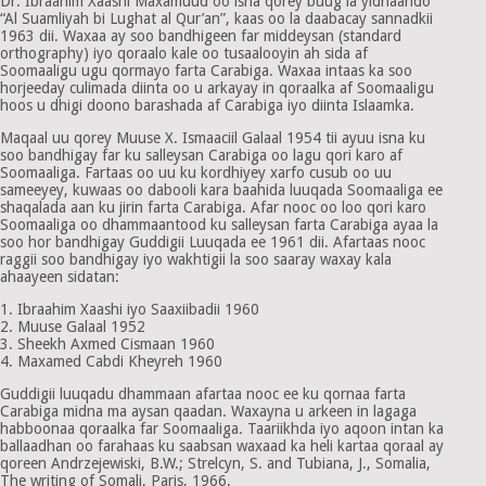
Dr. Ibraahim Xaashi Maxamuud oo isna qorey buug la yidhaahdo
“Al Suamliyah bi Lughat al Qur’an”, kaas oo la daabacay sannadkii
1963 dii. Waxaa ay soo bandhigeen far middeysan (standard
orthography) iyo qoraalo kale oo tusaalooyin ah sida af
Soomaaligu ugu qormayo farta Carabiga. Waxaa intaas ka soo
horjeeday culimada diinta oo u arkayay in qoraalka af Soomaaligu
hoos u dhigi doono barashada af Carabiga iyo diinta Islaamka.
Maqaal uu qorey Muuse X. Ismaaciil Galaal 1954 tii ayuu isna ku
soo bandhigay far ku salleysan Carabiga oo lagu qori karo af
Soomaaliga. Fartaas oo uu ku kordhiyey xarfo cusub oo uu
sameeyey, kuwaas oo dabooli kara baahida luuqada Soomaaliga ee
shaqalada aan ku jirin farta Carabiga. Afar nooc oo loo qori karo
Soomaaliga oo dhammaantood ku salleysan farta Carabiga ayaa la
soo hor bandhigay Guddigii Luuqada ee 1961 dii. Afartaas nooc
raggii soo bandhigay iyo wakhtigii la soo saaray waxay kala
ahaayeen sidatan:
1. Ibraahim Xaashi iyo Saaxiibadii 1960
2. Muuse Galaal 1952
3. Sheekh Axmed Cismaan 1960
4. Maxamed Cabdi Kheyreh 1960
Guddigii luuqadu dhammaan afartaa nooc ee ku qornaa farta
Carabiga midna ma aysan qaadan. Waxayna u arkeen in lagaga
habboonaa qoraalka far Soomaaliga. Taariikhda iyo aqoon intan ka
ballaadhan oo farahaas ku saabsan waxaad ka heli kartaa qoraal ay
qoreen Andrzejewiski, B.W.; Strelcyn, S. and Tubiana, J., Somalia,
The writing of Somali, Paris, 1966.