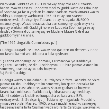
Warbixintii Guddiga ee 1961 kii waxay ahay mid aad u faa’iido
badan. Waxay aasaas u noqotey meel ay guddi kasta oo raba inay
af Soomaaliga far u yeelaan ka ambaqaadaan. Warbixintanu waxay
saldhig u noqotey warbixintii 1966 dii ee ay soo saareen
Andrzejewski, Strelcyn iyo Tubiana oo ay ha’ayada UNESCO
maamuleysay. Waxaa deraasaadka aan sameyney qeyb weyn ka
qaatey warbixinadii Guddigii hore ee Luuqada Soomaaliga ee ay
dawlada Soomaalidu sameysay ee Mudane Muuse Galaal uu
guddoomiyaha u ahaa.
(The 1965 Linguistic Commission, p.1)
Guddiga Luuqada ee 1965 waxay soo qaateen oo derseen 7 nooc
oo faraha ka mid ah, sidatana u kala qeybsan:-
1.) Farihii Waddaniga ee Soomaali, Cusmaaniya iyo Kaddariya.
2.) Fartii Laatiinka, ee dib-u-habbeynta uu Shire Jaamac Axmed ku
sameeyey, taas oo ay ku talo-bixiyeen.
3.) Fartii Carabiga
Guddigu waxay si maldahan ugu taliyeen in farta Laatiinka ee Shire
Jaamac uu dib u habbeynta ku sameeyey loo qaato qoraalka far
Soomaaliga. Hase ahaatee, waxay sharax gaaban ka bixiyeen
faraha kale mid kasta faa’iidadda iyo khasaaraha ay leedahay.
Markii saddexda khabiir ee luuqadaha ee kala ahaa B.W.
Andrzejewski, S. Strelcyn iyo J. Tubiana ay magaalada Muqdisho
yimaadeen bishii Maarso, 1965, waxaa mudaharaad ku sameeyey
taageerayaashii farta Cusmaaniyada iyo farta Carabiga, waxayna ku