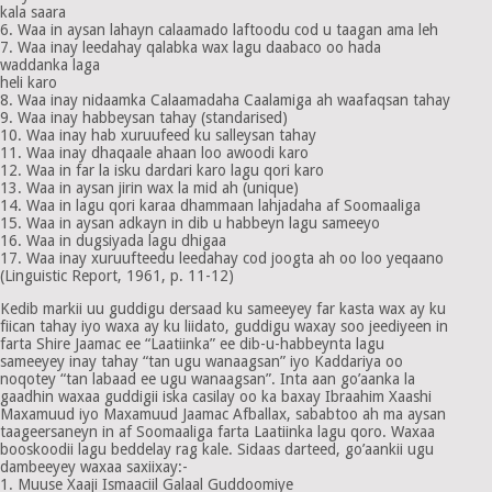
kala saara
6. Waa in aysan lahayn calaamado laftoodu cod u taagan ama leh
7. Waa inay leedahay qalabka wax lagu daabaco oo hada
waddanka laga
heli karo
8. Waa inay nidaamka Calaamadaha Caalamiga ah waafaqsan tahay
9. Waa inay habbeysan tahay (standarised)
10. Waa inay hab xuruufeed ku salleysan tahay
11. Waa inay dhaqaale ahaan loo awoodi karo
12. Waa in far la isku dardari karo lagu qori karo
13. Waa in aysan jirin wax la mid ah (unique)
14. Waa in lagu qori karaa dhammaan lahjadaha af Soomaaliga
15. Waa in aysan adkayn in dib u habbeyn lagu sameeyo
16. Waa in dugsiyada lagu dhigaa
17. Waa inay xuruufteedu leedahay cod joogta ah oo loo yeqaano
(Linguistic Report, 1961, p. 11-12)
Kedib markii uu guddigu dersaad ku sameeyey far kasta wax ay ku
fiican tahay iyo waxa ay ku liidato, guddigu waxay soo jeediyeen in
farta Shire Jaamac ee “Laatiinka” ee dib-u-habbeynta lagu
sameeyey inay tahay “tan ugu wanaagsan” iyo Kaddariya oo
noqotey “tan labaad ee ugu wanaagsan”. Inta aan go’aanka la
gaadhin waxaa guddigii iska casilay oo ka baxay Ibraahim Xaashi
Maxamuud iyo Maxamuud Jaamac Afballax, sababtoo ah ma aysan
taageersaneyn in af Soomaaliga farta Laatiinka lagu qoro. Waxaa
booskoodii lagu beddelay rag kale. Sidaas darteed, go’aankii ugu
dambeeyey waxaa saxiixay:-
1. Muuse Xaaji Ismaaciil Galaal Guddoomiye