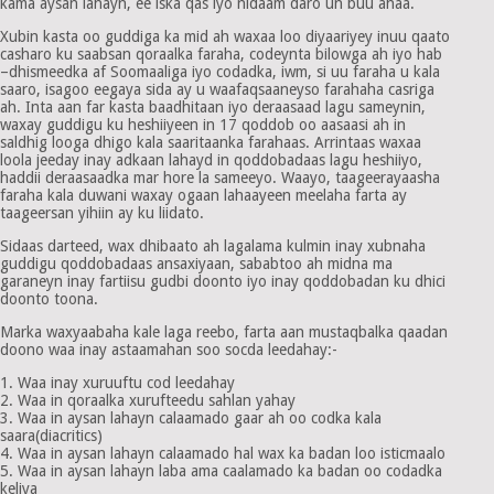
kama aysan lahayn, ee iska qas iyo nidaam daro un buu ahaa.
Xubin kasta oo guddiga ka mid ah waxaa loo diyaariyey inuu qaato
casharo ku saabsan qoraalka faraha, codeynta bilowga ah iyo hab
–dhismeedka af Soomaaliga iyo codadka, iwm, si uu faraha u kala
saaro, isagoo eegaya sida ay u waafaqsaaneyso farahaha casriga
ah. Inta aan far kasta baadhitaan iyo deraasaad lagu sameynin,
waxay guddigu ku heshiiyeen in 17 qoddob oo aasaasi ah in
saldhig looga dhigo kala saaritaanka farahaas. Arrintaas waxaa
loola jeeday inay adkaan lahayd in qoddobadaas lagu heshiiyo,
haddii deraasaadka mar hore la sameeyo. Waayo, taageerayaasha
faraha kala duwani waxay ogaan lahaayeen meelaha farta ay
taageersan yihiin ay ku liidato.
Sidaas darteed, wax dhibaato ah lagalama kulmin inay xubnaha
guddigu qoddobadaas ansaxiyaan, sababtoo ah midna ma
garaneyn inay fartiisu gudbi doonto iyo inay qoddobadan ku dhici
doonto toona.
Marka waxyaabaha kale laga reebo, farta aan mustaqbalka qaadan
doono waa inay astaamahan soo socda leedahay:-
1. Waa inay xuruuftu cod leedahay
2. Waa in qoraalka xurufteedu sahlan yahay
3. Waa in aysan lahayn calaamado gaar ah oo codka kala
saara(diacritics)
4. Waa in aysan lahayn calaamado hal wax ka badan loo isticmaalo
5. Waa in aysan lahayn laba ama caalamado ka badan oo codadka
keliya