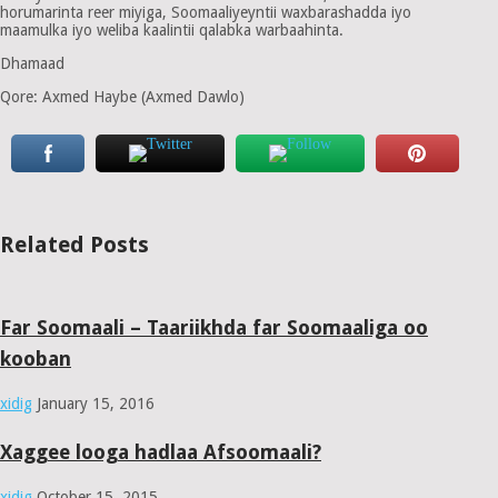
horumarinta reer miyiga, Soomaaliyeyntii waxbarashadda iyo
maamulka iyo weliba kaalintii qalabka warbaahinta.
Dhamaad
Qore: Axmed Haybe (Axmed Dawlo)
Related Posts
Far Soomaali – Taariikhda far Soomaaliga oo
kooban
xidig
January 15, 2016
Xaggee looga hadlaa Afsoomaali?
xidig
October 15, 2015