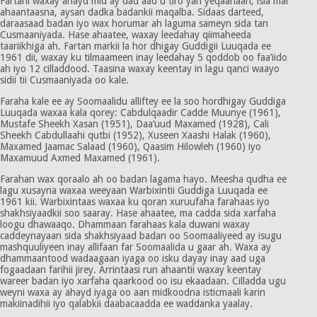
Fartani waxay ahayd mid ay dad aad u tiro yari yeqaanaan, isla mar
ahaantaasna, aysan dadka badankii maqalba. Sidaas darteed,
daraasaad badan iyo wax horumar ah laguma sameyn sida tan
Cusmaaniyada. Hase ahaatee, waxay leedahay qiimaheeda
taariikhiga ah. Fartan markii la hor dhigay Guddigii Luuqada ee
1961 dii, waxay ku tilmaameen inay leedahay 5 qoddob oo faa’iido
ah iyo 12 cilladdood. Taasina waxay keentay in lagu qanci waayo
sidii tii Cusmaaniyada oo kale.
Faraha kale ee ay Soomaalidu alliftey ee la soo hordhigay Guddiga
Luuqada waxaa kala qorey: Cabdulqaadir Cadde Muunye (1961),
Mustafe Sheekh Xasan (1951), Daa’uud Maxamed (1928), Cali
Sheekh Cabdullaahi qutbi (1952), Xuseen Xaashi Halak (1960),
Maxamed Jaamac Salaad (1960), Qaasim Hilowleh (1960) iyo
Maxamuud Axmed Maxamed (1961).
Farahan wax qoraalo ah oo badan lagama hayo. Meesha qudha ee
lagu xusayna waxaa weeyaan Warbixintii Guddiga Luuqada ee
1961 kii. Warbixintaas waxaa ku qoran xuruufaha farahaas iyo
shakhsiyaadkii soo saaray. Hase ahaatee, ma cadda sida xarfaha
loogu dhawaaqo. Dhammaan farahaas kala duwani waxay
caddeynayaan sida shakhsiyaad badan oo Soomaaliyeed ay isugu
mashquuliyeen inay allifaan far Soomaalida u gaar ah. Waxa ay
dhammaantood wadaagaan iyaga oo isku dayay inay aad uga
fogaadaan farihii jirey. Arrintaasi run ahaantii waxay keentay
wareer badan iyo xarfaha qaarkood oo isu ekaadaan. Cilladda ugu
weyni waxa ay ahayd iyaga oo aan midkoodna isticmaali karin
makiinadihii iyo qalabkii daabacaadda ee waddanka yaalay.