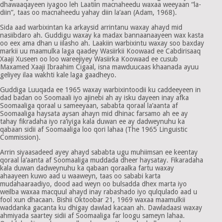
dhawaaqayeen iyagoo leh Laatiin macnaheedu waxaa weeyaan “la-
diin”, taas oo macnaheedu yahay diin la’aan (Adam, 1968).
Sida aad warbixintan ka arkaysid arrintanu waxay ahayd mid
nasiibdaro ah. Guddigu waxay ka madax bannaanaayeen wax kasta
oo eex ama dhan u iilasho ah. Laakiin warbixintu waxay soo baxday
markii uu maamulka laga qaadey Wasiirkii Koowaad ee Cabdirisaaq
Xaaji Xuseen oo loo wareejiyey Wasiirka Koowaad ee cusub
Maxamed Xaaji Ibraahim Cigaal, isna mawduucaas khaanada ayuu
geliyey ilaa wakhti kale laga gaadheyo.
Guddiga Luuqada ee 1965 waxay warbixintoodii ku caddeeyeen in
dad badan oo Soomaali iyo ajinebi ah ay isku dayeen inay afka
Soomaaliga qoraal u sameeyaan, sababta qoraal la’aanta af
Soomaaliga haysata aysan ahayn mid dhinac farsamo ah ee ay
tahay fikradaha iyo ra’iyiga kala duwan ee ay dadweynuhu ka
qabaan sidii af Soomaaliga loo qori lahaa (The 1965 Linguistic
Commission).
Arrin siyaasadeed ayey ahayd sababta ugu muhiimsan ee keentay
qoraal la’aanta af Soomaaliga muddada dheer haysatay. Fikaradaha
kala duwan dadweynuhu ka qabaan qoraalka fartu waxay
ahaayeen kuwo aad u waaweyn, taas oo sababi karta
mudahaaraadiyo, dood aad weyn oo bulsadda dhex marta iyo
weilba waxaa macquul ahayd inay rabashado iyo qulqulado aad u
fool xun dhacaan. Bishii Oktoobar 21, 1969 waxaa maamulkii
waddanka gacanta ku dhigay dawlad kacaan ah. Dawladaasi waxay
ahmiyada saartey sidii af Soomaaliga far loogu sameyn lahaa.