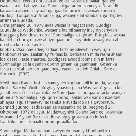
Qoddobadii xeerka qoraalka ah ee uu Kacaanku ballan qaadey
waxaa ka mid ahayd in af Soomaaliga far loo sameeyo. Dawladii
kacaanka ahayd si ay xal uga gaadho arrinkaas waxay xoojisey
Guddigii Luuqada af Soomaaliga, waxayna laf-dhabar uga dhigtey
arrimaha luuqada.
Bishii Janaayo 20, 1970 ayaa waxaa la magacaabey Guddiga
Luuqada ee Waddanka, waxaana loo xil saarey inay diyaariyaan
buuggaag kala duwan oo af Soomaaliga ku qoran. Buugtaas waxaa
ka mid ah buug naxwe ah iyo qaamuus eray bixinta saayniska ah
oo shan kun oo eray ka
kooban. Waa inay adeegsadaan farta ay isleeyihiin wey ugu
habboon tahay. Laakiin ay fartaas ku beddelaan mida rasmi ahaan
loo qaato. Hase ahaatee, guddigaas awood looma siin in farta
Soomaaliga ee la qaadan doono go’aan ka gaadhaan. Go’aanka
farta rasmi ahaan loo qaadaneyo waxaa iska leh Golaha Sare ee
Kacaanka (SRC).
Kedib markii ay la tashi la sameyeen khubaraadii luuqada, waxay
Golihii Sare iyo Golihii Xoghayeyaashu ( ama Wasiiradu) go’aan ku
gaadheen in farta Laatiinka ee Shire Jaamac loo qaato farta rasmiga
ah ee af Soomaaliga lagu qori doono, laakiin wax yar oo isbeddel
ah ayaa lagu sameeyey nidaamka erayada loo kala qeybineyo.
Sannad guuradii saddexaad ee Kacaanka oo ku beegneyd 21
Oktoobar, 1972 dii ayuu Madaxweynihii Golaha Sare ee Kacaanka
Maxamed Siyaad Barre ku dhawaaqey go’aanka ah in farta
Laatiinka loo isticmaali doono qoraalka far
Soomaaliga. Marka uu madaxweynuhu wadey khudbadii ku
saabsaneyd qoraalka farta ayaa dayuuradaha qumaatiga u kaca