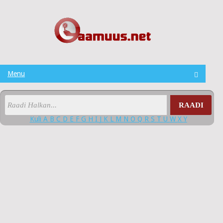
Menu
RAADI
Kuli
A
B
C
D
E
F
G
H
I
J
K
L
M
N
O
Q
R
S
T
U
W
X
Y