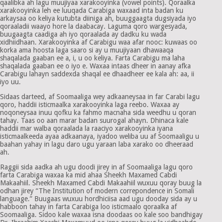
qaalibka ah lagu muujiyaa xarakooyinka (vowel points). Qoraalka
xarakooyinka leh ee luuqada Carabiga waxaad inta badan ku
arkaysaa oo keliya kutubta diiniga ah, buuggaagta dugsiyada iyo
qoraaladii waayo hore la daabacay. Laguma qoro wargesyada,
buugaagta caadiga ah iyo qoraalada ay dadku ku wada
xidhiidhaan. Xarakooyinka af Carabigu waa afar nooc: kuwaas oo
korka ama hoosta laga saaro si ay u muujiyaan dhawaaqa
shaqalada gaaban ee a, i, u oo keliya. Farta Carabigu ma laha
shaqalada gaaban ee o iyo e. Waxaa intaas dheer in aanay afka
Carabigu lahayn saddexda shaqal ee dhaadheer ee kala ah: aa, ii
iyo uu.
Sidaas darteed, af Soomaaliga wey adkaaneysaa in far Carabi lagu
qoro, haddii isticmaalka xarakooyinka laga reebo. Waxaa ay
noqoneysaa inuu qofku ka fahmo macnaha sida weedhu u qoran
tahay. Taas oo aan marar badan suurogal ahayn. Dhinaca kale
haddii mar walba qoraalada la raaciyo xarakooyinka iyana
isticmaalkeeda ayaa adkaanaya, iyadoo weliba uu af Soomaaligu u
baahan yahay in lagu daro ugu yaraan laba xarako oo dheeraad
ah.
Raggii sida aadka ah ugu doodi jirey in af Soomaaliga lagu qoro
farta Carabiga waxaa ka mid ahaa Sheekh Maxamed Cabdi
Makaahiil. Sheekh Maxamed Cabdi Makaahiil wuxuu qoray buug la
odhan jirey “The Institution of modern correpondence in Somali
language.” Buugaas wuxuu hordhiciisa aad ugu dooday sida ay u
habboon tahay in farta Carabiga loo isticmaalo qoraalka af
Soomaaliga. Sidoo kale waxaa isna doodaas oo kale soo bandhigay