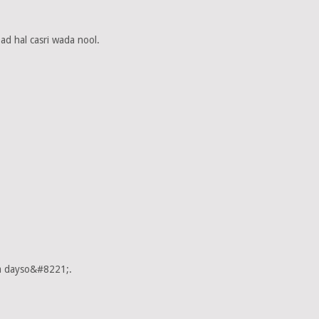
Dad hal casri wada nool.
ka dayso&#8221;.