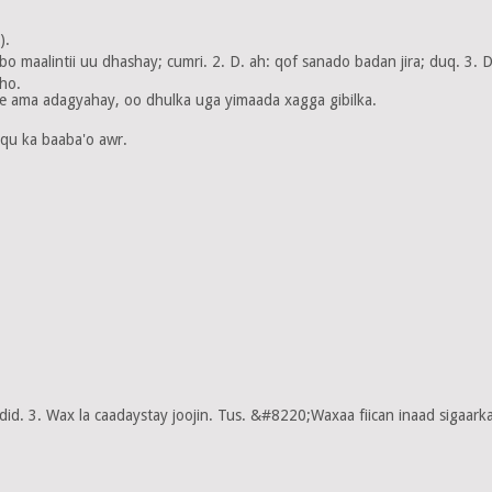
).
abo maalintii uu dhashay; cumri. 2. D. ah: qof sanado badan jira; duq. 3. 
sho.
e ama adagyahay, oo dhulka uga yimaada xagga gibilka.
oqu ka baaba'o awr.
did. 3. Wax la caadaystay joojin. Tus. &#8220;Waxaa fiican inaad sigaar