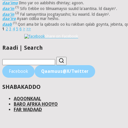
daa'imo
Ilmo yar oo aabbihiis dhintay; agoon.
(1)
daa'in
Sifo Eebbe oo tilmaamayso suulid la'aantiisa. ld daayin¹.
(2)
daa'in
Fal samayntiisa joogtaysasho; ku waarid. ld daayin².
daa'iro
Ayaan cidiba mar hesho.
(1)
daab
Qori ama bir la qabsado oo ku rakiban qalab goynta, jebinta, 
1
2
3
4
5
6
>
>>
Share on Facebook
Raadi | Search
Facebook
Qaamuus@X/Twitter
SHABAKADDO
AQOONKAAL
BARO AFRKA HOOYO
FAR WADAAD