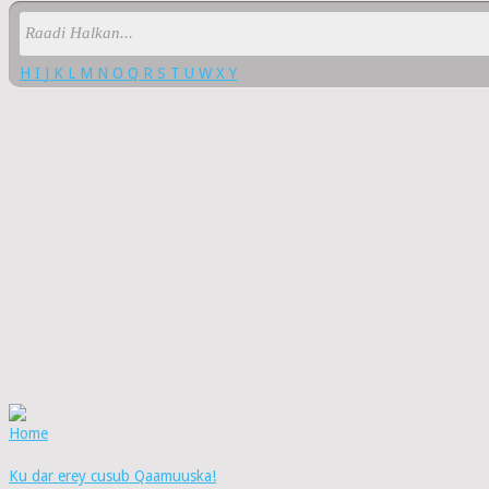
H
I
J
K
L
M
N
O
Q
R
S
T
U
W
X
Y
Home
Ku dar erey cusub Qaamuuska!