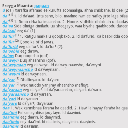
Ereyga Maanta:
qaqaan
d
(da') Xarafka afaraad ee xurufta soomaaliga, ahna shibbane. ld deel (2
(1)
da'
1. ld da'aad. Inta sano, bilo, maalmo iwm ee nafley jirto laga bila
(2)
da'
1. Roob cirka ka imaansho. 2. Hoore, si dhibic dhibic ah u daada
da'aa
Sida cilmiga cimiladu uu sheegayo, waa biyaha qaabkoodu dareer
da'aad
eeg da' (1)
(1)
da'fur
1. Ratigu marka u qooqbaxo. 2. ld da'furid. Ka baabi'idda qo
(2)
da'fur
Qooq ka bi'id (awr).
da'furid
eeg da'fur². ld da'fur¹ (2).
da'oobid
eeg da'ow.
da'ow
Duq noqosho (qof).
da'weyn
Duq ahaansho (qof).
da'weynaan
eeg da'weyn. ld da'wey-naansho, da'weyni.
da'weynaansho
ld da'weynaan.
da'weyni
ld da'weynaan.
(1)
da'yar
Dhallinyaro. ld da'yaro.
(2)
da'yar
Wax muddo yar jiray ahaansho (nafley).
da'yaraan
eeg da'yar². ld da'yaraansho, da'yari, da'yaro.
da'yaraansho
ld da'yaraan.
da'yari
ld da'yaraan.
da'yaro
ld da'yar¹; da'yaraan.
daa
1. Wax xannibnaa faraha ka qaadid. 2. Hawl la hayay faraha ka qaa
daa'imi
Fal samayntiisa joogtayn. ld daayimi.
daa'imid
eeg daa'in. ld daayimid.
daa'imin
eeg daa'imi. ld daa'imis, daayimin, daayimis.
daa'imis
ld daa'imin.