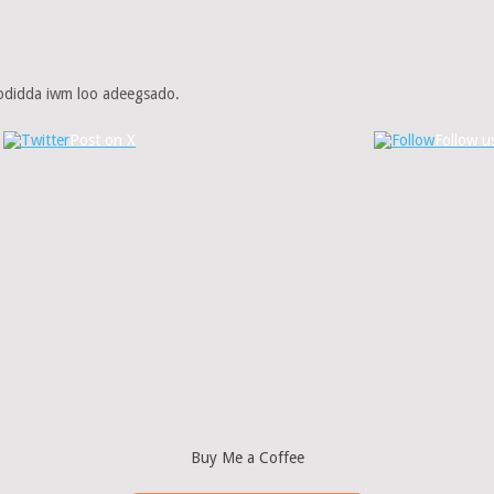
qodidda iwm loo adeegsado.
Post on X
Follow u
Buy Me a Coffee