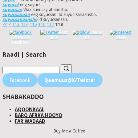
suyucid
eeg suyuc².
suyucsan
Wax suyucay ahaansho.
suyucsanaan
eeg suyucsan. ld suyuc-sanaansho.
suyucsanaansho
ld suyucsanaan.
<<
<
113
114
115
116
117
118
Post
Follow
Share on
on X
us
Save
Facebook
Raadi | Search
Facebook
Qaamuus@X/Twitter
SHABAKADDO
AQOONKAAL
BARO AFRKA HOOYO
FAR WADAAD
Buy Me a Coffee