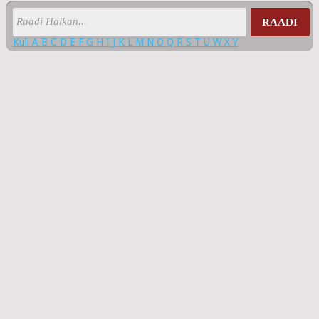
RAADI
Kuli
A
B
C
D
E
F
G
H
I
J
K
L
M
N
O
Q
R
S
T
U
W
X
Y