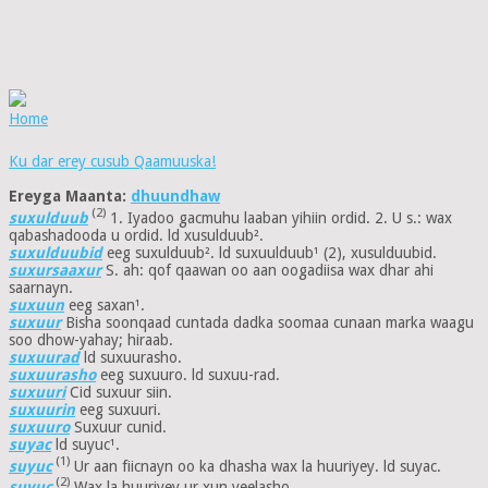
Home
Ku dar erey cusub Qaamuuska!
Ereyga Maanta:
dhuundhaw
(2)
suxulduub
1. Iyadoo gacmuhu laaban yihiin ordid. 2. U s.: wax
qabashadooda u ordid. ld xusulduub².
suxulduubid
eeg suxulduub². ld suxuulduub¹ (2), xusulduubid.
suxursaaxur
S. ah: qof qaawan oo aan oogadiisa wax dhar ahi
saarnayn.
suxuun
eeg saxan¹.
suxuur
Bisha soonqaad cuntada dadka soomaa cunaan marka waagu
soo dhow-yahay; hiraab.
suxuurad
ld suxuurasho.
suxuurasho
eeg suxuuro. ld suxuu-rad.
suxuuri
Cid suxuur siin.
suxuurin
eeg suxuuri.
suxuuro
Suxuur cunid.
suyac
ld suyuc¹.
(1)
suyuc
Ur aan fiicnayn oo ka dhasha wax la huuriyey. ld suyac.
(2)
suyuc
Wax la huuriyey ur xun yeelasho.