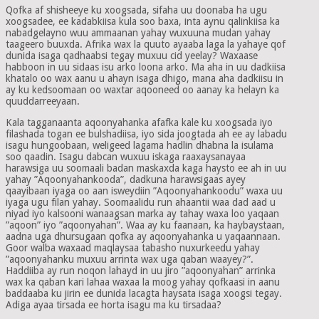
Qofka af shisheeye ku xoogsada, sifaha uu doonaba ha ugu
xoogsadee, ee kadabkiisa kula soo baxa, inta aynu qalinkiisa ka
nabadgelayno wuu ammaanan yahay wuxuuna mudan yahay
taageero buuxda. Afrika wax la quuto ayaaba laga la yahaye qof
dunida isaga qadhaabsi tegay muxuu cid yeelay? Waxaase
habboon in uu sidaas isu arko loona arko. Ma aha in uu dadkiisa
khatalo oo wax aanu u ahayn isaga dhigo, mana aha dadkiisu in
ay ku kedsoomaan oo waxtar aqooneed oo aanay ka helayn ka
quuddarreeyaan.
Kala tagganaanta aqoonyahanka afafka kale ku xoogsada iyo
filashada togan ee bulshadiisa, iyo sida joogtada ah ee ay labadu
isagu hungoobaan, weligeed lagama hadlin dhabna la isulama
soo qaadin. Isagu dabcan wuxuu iskaga raaxaysanayaa
harawsiga uu soomaali badan maskaxda kaga haysto ee ah in uu
yahay ”Aqoonyahankooda”, dadkuna harawsigaas ayey
qaayibaan iyaga oo aan isweydiin ”Aqoonyahankoodu” waxa uu
iyaga ugu filan yahay. Soomaalidu run ahaantii waa dad aad u
niyad iyo kalsooni wanaagsan marka ay tahay waxa loo yaqaan
”aqoon” iyo ”aqoonyahan”. Waa ay ku faanaan, ka haybaystaan,
aadna uga dhursugaan qofka ay aqoonyahanka u yaqaannaan.
Goor walba waxaad maqlaysaa tabasho nuxurkeedu yahay
”aqoonyahanku muxuu arrinta wax uga qaban waayey?”.
Haddiiba ay run noqon lahayd in uu jiro ”aqoonyahan” arrinka
wax ka qaban kari lahaa waxaa la moog yahay qofkaasi in aanu
baddaaba ku jirin ee dunida lacagta haysata isaga xoogsi tegay.
Adiga ayaa tirsada ee horta isagu ma ku tirsadaa?