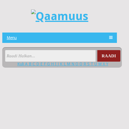
Menu
RAADI
Kuli
A
B
C
D
E
F
G
H
I
J
K
L
M
N
O
Q
R
S
T
U
W
X
Y