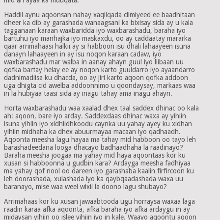
Haddii aynu aqoonsan nahay xaqiiqada cilmiyeed ee baadhitaan
dheer ka dib ay garashada wanaagsani ka bixisay sida ay u kala
tagganaan karaan waxbaridda iyo waxbarashadu, baraha iyo
bartuhu iyo manhajka iyo maskaxdu, oo ay caddaatay mararka
qaar arrimahaasi halkii ay si habboon isu dhali lahaayeen isuna
danayn lahaayeen in ay isu noqon karaan cadaw, iyo
waxbarashadu mar walba in aanay ahayn guul iyo liibaan uu
qofka bartay helay ee ay noqon karto guuldarro iyo ayaandarro
dadnimadiisa ku dhacda, oo ay jiri karto aqoon qofka addoon
uga dhigta cid awelba addoonnimo u qoondaysay, markaas waa
in la hubiyaa taasi sida ay inagu tahay ama inagu ahayn.
Horta waxbarashadu waa xaalad dhex taal saddex dhinac oo kala
ah: aqoon, bare iyo arday. Saddexdaas dhinac waxa ay yihiin
isuna yihiin iyo xidhiidhkoodu caynka uu yahay ayey ku xidhan
yihiin midhaha ka dhex abuurmayaa macaan iyo qadhaadh.
Aqoonta meesha lagu hayaa ma tahay mid habboon oo tayo leh
barashadeedana looga dhacayo badhaadhaha la raadinayo?
Baraha meesha joogaa ma yahay mid haya aqoontaas kor ku
xusan si habboonna u gudbin kara? Ardayga meesha fadhiyaa
ma yahay qof nool oo dareen iyo garashaba kaalin firfircoon ku
leh doorashada, xulashada iyo ka qaybqaadashada waxa uu
baranayo, mise waa weel wixii la doono lagu shubayo?
Arrimahaas kor ku xusan jawaabtooda ugu horraysa waxaa laga
raadin karaa afka aqoonta, afka baraha iyo afka ardaygu in ay
midaysan yihiin oo islee yihiin iyo in kale. Waayo aqoontu aqoon