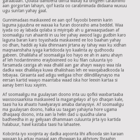
garaabaan. Qolada dambena diinta waxay ka dhigeen carabnimo
aan gorgortan lahayn, qof kasta oo carabnimada diidaana wuxuu
ugu suntan yahay gaal.
Gunnimadaas maskaxeed ee aan qof fayoobi beenin karin
laguma jujuubna ee waxaa ka furan doorasho ama beddel. Waa
iyada oo ay labada qolaba si miyirqab ah u garwaaqsadaan af
soomaaligu run ahaantii in uu lee yahay awood lagu gudbin karo
laguna baran karo toyashada maskaxeed ee loo baahan yahay
oo dhan, haddii ay kala dhinnaani jirtana ay tahay wax ku xidhan
maqnaanshaha iyaga kartidooda iyo kaalinta ay qudhoodu
gabeen. Dhaliilaha af soomaaliga loo hayo ee ah in aanu ahayn
af leh hodantinnimo eraybixineed oo ku filan culuunta iyo
farsamada casriga ah waa dhaliil aan gar ahayn waayo waa isla
dadka wax dhaliilaya kuwa dhaliishaas leh ee waxqabadkooda la
tebayaa. Giraanta aad adigu weligaa is’hor dilindillaynayso ma
eersan kartid waayo maantaba waad iska hor leexin kartaa si
aanay berri kuu xayirin.
Af soomaaligu ma guulaysan doono inta uu qofkii waxbartaaba
waxsoosaarkiisa maskaxeed la magangelayo af iyo dhaqan kale,
taasi ha ka ahaato hawlyaraysi amaba danaysiye. Af soomaaligu
ma guulaysan doono, halka uu taagan yahayna hore ugama
dhaqaaqi doono, inta aan la helin dad u quudha ulana
badheedha in ay geliyaan dhammaan culuunta jirta iyo kartida
halabuur, hawl kastaba taasi ha lahaatee.
Kobcinta iyo xoojinta ay dadka aqoonta lihi afkooda siin karaan
waxaan ka arkay maqaal aan dhowaan ka akhriyey Ibraahin