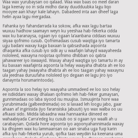
Waa wax yurubaysan oo qalaad. Waa wax baas oo meel daran
laga keenay oo in sida midho daray duudduubka lagu liqo
mooyee aan khayr kale lahayn. Dabadeed inta aan dheef laga
helin ayaa lagu mergadaa.
Fahanka iyo fahandarrada ka sokow, afka wax lagu bartaa
wuxuu hadhow saamayn weyn ku yeeshaa hab-fekerka cidda
wax ku baranaysa, ogaan iyo ogaan la’aanbana ciddaas wuxuu
siiyaa qofnimo cusub. Qofnimadaas cusub waqtiga iyo tamarta
ugu badani waxay kaga baxaan la qabsashada aqoonta
dhaqanka afka cusub iyo sidii ay u waafajin lahayd waayaheeda
nololeed, waxayna noqotaa qofnimo dhibban oo qabta
jahawareer iyo iswaayid. Waxay ahayd waqtiga iyo tamartu in ay
ku baxaan waafajinta aqoonta la helay waayaha dhabta ah ee loo
taagan yahay (waayaha dhabta ah ee loo taagan yahay waxaynu
ula jeednaa duruufaha nololeed iyo degaan ee lagu jiro iyo
danaynta horumarintooda).
Aqoonta la soo helay iyo waayaha ummadeed ee loo soo helay
ee isdiiddani waxay dhalaan qofnimo leh hab-feker gumaysan,
gunnimadaas oo laba siyood isu muujisa. Ismuujinta hore waa
yurubnimada (galbeednimada) oo si laxaad leh loogu jabo, gaar
ahaan af ingiriisida (iyo faransiiska Jabuuti) iyo wax walba oo uu
afkaasi sido. Midda labaadna waa hannaanka diineed ee
wahaabiyada Carra’edeg ku cusub oo si ogaan iyo waalli ah u
carabaysan. Qolada hore aqoonta iyo aqoonyahannimada waxay
ka dhigeen wax ku lammaansan oo aan sinaba uga fuqi karin
afka iyo hab-fekerka yurub, qofka taas weydiin ka keenana uma