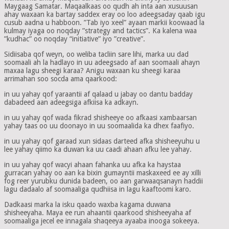
Maygaag Samatar. Maqaalkaas oo qudh ah inta aan xusuusan
ahay waxaan ka bartay saddex eray oo loo adeegsaday qaab igu
cusub aadna u habboon. ”Tab iyo xeel” ayaan markii koowaad la
kulmay iyaga oo noqday ”strategy and tactics”. Ka kalena waa
”kudhac” oo noqday “initiative” iyo ”creative”.
Sidiisaba qof weyn, oo weliba tacliin sare lihi, marka uu dad
soomaali ah la hadlayo in uu adeegsado af aan soomaali ahayn
maxaa lagu sheegi karaa? Anigu waxaan ku sheegi karaa
arrimahan soo socda ama qaarkood:
in uu yahay qof yaraantii af qalaad u jabay oo dantu badday
dabadeed aan adeegsiga afkiisa ka adkayn.
in uu yahay qof wada fikrad shisheeye oo afkaasi xambaarsan
yahay taas oo uu doonayo in uu soomaalida ka dhex faafiyo.
in uu yahay qof garaad xun sidaas darteed afka shisheeyuhu u
lee yahay qiimo ka duwan ka uu caadi ahaan afku lee yahay.
in uu yahay qof wacyi ahaan fahanka uu afka ka haystaa
gurracan yahay oo aan ka bixin gumayntii maskaxeed ee ay xilli
fog reer yurubku dunida badeen, oo aan garwaaqsanayn haddii
lagu dadaalo af soomaaliga qudhiisa in lagu kaaftoomi karo.
Dadkaasi marka la isku qaado waxba kagama duwana
shisheeyaha. Maya ee run ahaantii qaarkood shisheeyaha af
soomaaliga jecel ee innagala shaqeeya ayaaba inooga sokeeya.