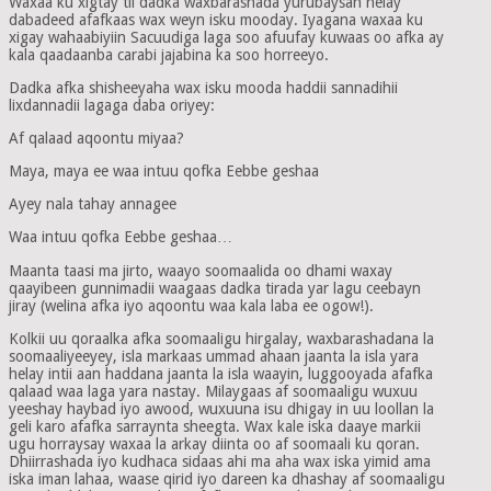
Waxaa ku xigtay tii dadka waxbarashada yurubaysan helay
dabadeed afafkaas wax weyn isku mooday. Iyagana waxaa ku
xigay wahaabiyiin Sacuudiga laga soo afuufay kuwaas oo afka ay
kala qaadaanba carabi jajabina ka soo horreeyo.
Dadka afka shisheeyaha wax isku mooda haddii sannadihii
lixdannadii lagaga daba oriyey:
Af qalaad aqoontu miyaa?
Maya, maya ee waa intuu qofka Eebbe geshaa
Ayey nala tahay annagee
Waa intuu qofka Eebbe geshaa…
Maanta taasi ma jirto, waayo soomaalida oo dhami waxay
qaayibeen gunnimadii waagaas dadka tirada yar lagu ceebayn
jiray (welina afka iyo aqoontu waa kala laba ee ogow!).
Kolkii uu qoraalka afka soomaaligu hirgalay, waxbarashadana la
soomaaliyeeyey, isla markaas ummad ahaan jaanta la isla yara
helay intii aan haddana jaanta la isla waayin, luggooyada afafka
qalaad waa laga yara nastay. Milaygaas af soomaaligu wuxuu
yeeshay haybad iyo awood, wuxuuna isu dhigay in uu loollan la
geli karo afafka sarraynta sheegta. Wax kale iska daaye markii
ugu horraysay waxaa la arkay diinta oo af soomaali ku qoran.
Dhiirrashada iyo kudhaca sidaas ahi ma aha wax iska yimid ama
iska iman lahaa, waase qirid iyo dareen ka dhashay af soomaaligu