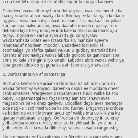
in uu beddel u noqon karo afafkii aqoonta loogu irkanayey.
Dabadeed waxaa dhacay burburkii weynaa, waxaana meesha ka
baxay hawlihii af soomaaliga la xidhiidhay ee la isla ogaa la islana
oggolaa, siiba manaahijtii waxbarashada. Isla markaas boqollaal
kun, amaba malyuumaad, ayaa daafaha dunida u qaxay. Intii
debedda laga helay mooyee intii kalena dhulkoodii baa loogu
tegay. Ingiriisi iyo carabi ayaa aad ugu xoogaystay
waxbarashada liidata ee kacaakufka ah, mar kale ayeyna
labadaas af noqdeen ”moodo”. Dabadeed loollankii af
soomaaliga iyo afafka qalaad wuxuu u gudbay marxalad kale.
Maanta af soomaaliga waxaa labada gollood ka qaniinsan laba
abris oo kala ah ingiriisi iyo carabi. Labadaa abris waxaa weheliya
laba goodaaddo oo iyaguna kala ah faransiis iyo sawaaxili.
2. Warbaahinta iyo af soomaaliga
Burburkii kelitaliska Kacaanka Oktoobar ka dib mar qudh ah
waxaa fatahmay webiyadii dareenka dadka ee muddada dheer
cabbudhsanaa. Wargeysyo daabacan ayaa tuulo walba ka soo
baxay. Fogaanmaqal iyo fogaanarag aan tiro lahayn ayaa
magaalo walba ka dhex qayliyey. Boqollaal degel ayaa mereegta
sida naq kaliileed meel walba ka soo fuuray. Dhiganayaal ciiddaa
ka badan oo aan tifatirrayn ayuu qof waliba inta uu kilkisha ku
qaatay madbacad la tegay. Qof walba oo doonayey in uu eray
yidhaahdaa wuxuu u helay meel uu ku yidhaahdo iyo si uu u
yidhaahdo. Waa la wada ciilbeelay, waana la wada cadgoostay.
Ma jiro maanta qof ka cabanaya in fikraddiisa la cadaadiyey ama