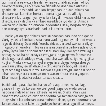
uun ma aha ee waxay lee dahay jinsiyad, abtirsi, summad iyo
sawrac raacinaya afka sida iyo dabadeed dhaqanka afkaas u
gaarka ah. Taas haddii aan loo feejignaan, oo aan afkaas iyo
dhaqankaas ku milan horta aqoonta laga saarin, afka iyo
dhaqanka loo taagan yahayna lala falgelin, waxaa dhici karta, oo
dhacda, in ay dadka ka ambiso ujeeddada iyo danta. Amaba
waxaa dhici karta, oo dhacda, aqoontaasi in ay noqoto dhagax
aan wacyiga iyo garashada dadka ku milmi karin.
Tusaale yar oo qodobkaas sare ku saabsan aan inoo soo qaado.
Curiyeyaasha kiimikada sida aynu wada og nahay idilkood waxaa
lagu daahfuray Qaaradda Yurub, sidaas darteed waxaa la siiyey
magacyo af yurub ah. Tusaale ahaan curiyaha carbon sidaas uu u
yahay ayaa ilmaha soomaalida lagu bari jiray (kollayna weli lagu
baraa). Si walba oo ardayga eraygaas loogu qeexo fahmadiisa
dhab ugama daaddego waayo ma aha wax afkiisa iyo wacyigiisa
ku jira. Markaa waxay ahayd erayga in ardayga loogu sheego
waxa uu yahay ee ah dhuxul – dhuxushii ay hooyadii saaka
quraacda ugu soo dubtay. Markaas ayuu eraygu ilmaha u noqon
lahaa sokeeye uu garanayo oo si wacan abuurtiisa u yaqaan.
Dhammaan jaadadka culuuntu waa sidaas.
Isdiidmada garaadka ilmaha iyo afka aqooneed waxaa laga
yaabaa in ay isla koraan oo weligood iyaga oo wada socda
haddana nafsad ahaan isdheehi waayaan. Shaki la’aan waa
sababta koowaad ee diidday aqoonta iyo farsamada casriga ahi
in ay Afrika ku kobcaan kuna midhodhalaan, iyo in aqoontaas iyo
farsamadaas heer kale loo gudbiyo horumarna lagu sii sameeyo.