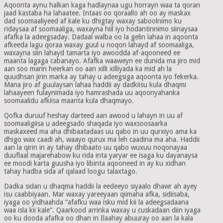
Aqoonta aynu halkan kaga hadlaynaa ugu horrayn waa ta qoran
jaad kastaba ha lahaatee. Intaas oo qoraallo ah oo ay maskax
dad soomaaliyeed af kale ku dhigtay waxay saboolnimo ku
ridaysaa af soomaaliga, waxayna hiil iyo hodantinnimo siinaysaa
afafka la adeegsaday. Dadaal walba oo la gelin lahaa in aqoonta
afkeeda lagu qoraa waxay guul u noqon lahayd af soomaaliga,
waxayna siin lahayd tamarta iyo awoodda af-aqooneed ee
maanta lagaga cabanayo. Afafka waaweyn ee dunida ma jiro mid
aan soo marin heerkan oo aan xilli xilliyada ka mid ah la
quudhsan jirin marka ay tahay u adeegsiga aqoonta iyo fekerka.
Mana jiro af guulaysan lahaa haddii ay dadkiisu kula dhaqmi
lahaayeen fulaynimada iyo hamrashada uu aqoonyahanka
soomaalidu afkiisa maanta kula dhaqmayo.
Qofka duruuf heshay darteed aan awood u lahayn in uu af
soomaaligiisa u adeegsado shaqada iyo waxsoosaarka
maskaxeed ma aha dhibaatadaas uu qabo in uu qurxiyo ama ka
dhigo wax caadi ah, waayo qurux ma leh caadina ma aha. Haddii
aan la qirin in ay tahay dhibaato uu qabo wuxuu noqonayaa
duuflaal majarehabow ku rida inta yaryar ee isaga ku dayanaysa
ee moodi karta guusha iyo libinta aqooneed in ay ku xidhan
tahay hadba sida af qalaad loogu talaxtago.
Dadka sidan u dhaqma haddii la eedeeyo siyaalo dhawr ah ayey
isu caabbiyaan. Mar waxay yareeyaan qiimaha afka, sidiisaba,
iyaga oo yidhaahda ”afafku waa isku mid kii la adeegsadaana
waa isla kii kale”. Qaarkood arrinka waxay u cuskadaan diin iyaga
oo ku dooda afafka oo dhan in Ilaahay abuuray oo aan la kala