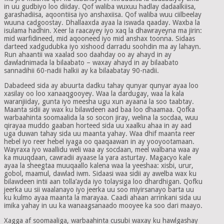
in uu gudbiyo loo diiday. Qof waliba wuxuu hadlay dadaalkiisa,
garashadiisa, aqoontiisa iyo anshaxiisa. Qof waliba wuu ciilbeelay
wuuna cadgoostay. Dhallaaxda ayaa la iswada qaaday. Waxba la
isulama hadhin. Xeer la raacayey iyo xaq la dhawrayeyna ma jirin:
mid warfidineed, mid aqooneed iyo mid anshax toonna. Sidaas
darteed xadgudubka iyo xishood darradu soohdin ma ay lahayn.
Run ahaantii wa xaalad soo daahday oo ay ahayd in ay
dawladnimada la bilaabato – waxay ahayd in ay bilaabato
sannadihii 60-nadii halkii ay ka bilaabatay 90-nadii.
Dabadeed sida ay abuurta dadku tahay qunyar qunyar ayaa loo
xasilay oo loo xanaaqgooyey. Waa la dardugay, waa la kala
waranjiiday, gunta iyo meesha ugu xun ayaana la soo taabtay.
Maanta sidii ay wax ku bilawdeen aad baa loo dhaamaa. Qofka
warbaahinta soomaalida la so socon jiray, welina la socdaa, wuu
qirayaa muddo gaaban horteed sida uu xaalku ahaa in ay aad
uga duwan tahay sida uu maanta yahay. Waa dhif maanta reer
hebel iyo reer hebel iyaga oo qaaqaawan in ay yooyootamaan.
Wayraxa iyo waallidu weli waa ay socdaan, meel walbana waa ay
ka muuqdaan, cawradii ayaase la yara asturtay. Magacyo kale
ayaa la sheegtaa muuqaallo kalena waa la yeeshaa: xisbi, urur,
gobol, maamul, dawlad iwm. Sidaasi waa sidii ay awelba wax ku
bilawdeen intii aan tolla’ayda iyo tolaysiga loo dhardhigan. Qofku
jeerka uu sii waalanayo iyo jeerka uu soo miyirsanayo barta uu
ku kulmo ayaa maanta la marayaa. Caadi ahaan arrinkani sida uu
imika yahay in uu ka wanaagsanaado mooyee ka soo dari maayo.
Xagga af soomaaliga, warbaahinta cusubi waxay ku hawlgashay