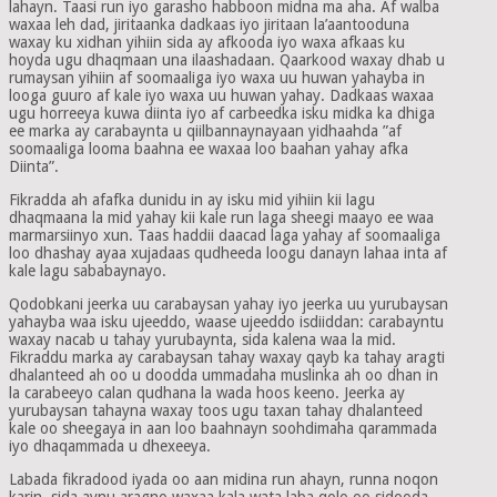
lahayn. Taasi run iyo garasho habboon midna ma aha. Af walba
waxaa leh dad, jiritaanka dadkaas iyo jiritaan la’aantooduna
waxay ku xidhan yihiin sida ay afkooda iyo waxa afkaas ku
hoyda ugu dhaqmaan una ilaashadaan. Qaarkood waxay dhab u
rumaysan yihiin af soomaaliga iyo waxa uu huwan yahayba in
looga guuro af kale iyo waxa uu huwan yahay. Dadkaas waxaa
ugu horreeya kuwa diinta iyo af carbeedka isku midka ka dhiga
ee marka ay carabaynta u qiilbannaynayaan yidhaahda ”af
soomaaliga looma baahna ee waxaa loo baahan yahay afka
Diinta”.
Fikradda ah afafka dunidu in ay isku mid yihiin kii lagu
dhaqmaana la mid yahay kii kale run laga sheegi maayo ee waa
marmarsiinyo xun. Taas haddii daacad laga yahay af soomaaliga
loo dhashay ayaa xujadaas qudheeda loogu danayn lahaa inta af
kale lagu sababaynayo.
Qodobkani jeerka uu carabaysan yahay iyo jeerka uu yurubaysan
yahayba waa isku ujeeddo, waase ujeeddo isdiiddan: carabayntu
waxay nacab u tahay yurubaynta, sida kalena waa la mid.
Fikraddu marka ay carabaysan tahay waxay qayb ka tahay aragti
dhalanteed ah oo u doodda ummadaha muslinka ah oo dhan in
la carabeeyo calan qudhana la wada hoos keeno. Jeerka ay
yurubaysan tahayna waxay toos ugu taxan tahay dhalanteed
kale oo sheegaya in aan loo baahnayn soohdimaha qarammada
iyo dhaqammada u dhexeeya.
Labada fikradood iyada oo aan midina run ahayn, runna noqon
karin, sida aynu aragno waxaa kala wata laba qolo oo sidooda