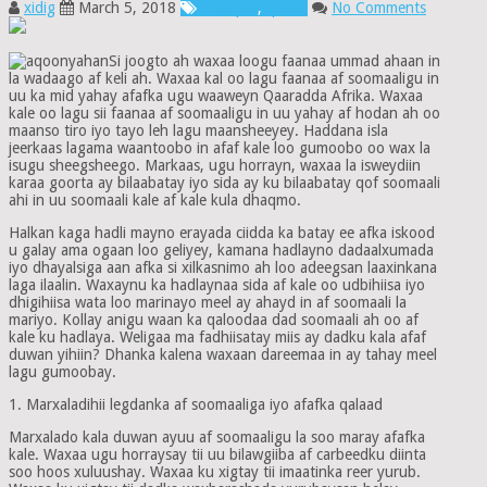
xidig
March 5, 2018
muuqaal
,
qoraal
No Comments
Si joogto ah waxaa loogu faanaa ummad ahaan in
la wadaago af keli ah. Waxaa kal oo lagu faanaa af soomaaligu in
uu ka mid yahay afafka ugu waaweyn Qaaradda Afrika. Waxaa
kale oo lagu sii faanaa af soomaaligu in uu yahay af hodan ah oo
maanso tiro iyo tayo leh lagu maansheeyey. Haddana isla
jeerkaas lagama waantoobo in afaf kale loo gumoobo oo wax la
isugu sheegsheego. Markaas, ugu horrayn, waxaa la isweydiin
karaa goorta ay bilaabatay iyo sida ay ku bilaabatay qof soomaali
ahi in uu soomaali kale af kale kula dhaqmo.
Halkan kaga hadli mayno erayada ciidda ka batay ee afka iskood
u galay ama ogaan loo geliyey, kamana hadlayno dadaalxumada
iyo dhayalsiga aan afka si xilkasnimo ah loo adeegsan laaxinkana
laga ilaalin. Waxaynu ka hadlaynaa sida af kale oo udbihiisa iyo
dhigihiisa wata loo marinayo meel ay ahayd in af soomaali la
mariyo. Kollay anigu waan ka qaloodaa dad soomaali ah oo af
kale ku hadlaya. Weligaa ma fadhiisatay miis ay dadku kala afaf
duwan yihiin? Dhanka kalena waxaan dareemaa in ay tahay meel
lagu gumoobay.
1. Marxaladihii legdanka af soomaaliga iyo afafka qalaad
Marxalado kala duwan ayuu af soomaaligu la soo maray afafka
kale. Waxaa ugu horraysay tii uu bilawgiiba af carbeedku diinta
soo hoos xuluushay. Waxaa ku xigtay tii imaatinka reer yurub.