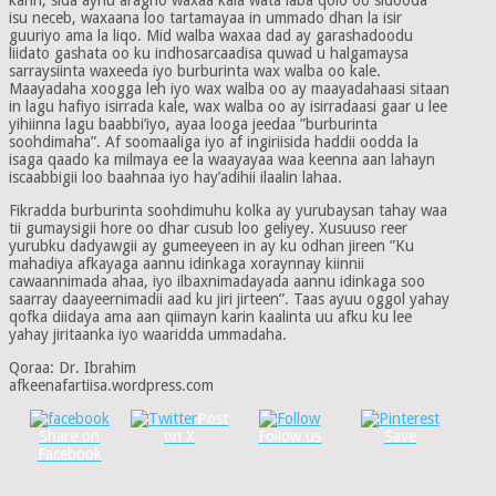
isu neceb, waxaana loo tartamayaa in ummado dhan la isir
guuriyo ama la liqo. Mid walba waxaa dad ay garashadoodu
liidato gashata oo ku indhosarcaadisa quwad u halgamaysa
sarraysiinta waxeeda iyo burburinta wax walba oo kale.
Maayadaha xoogga leh iyo wax walba oo ay maayadahaasi sitaan
in lagu hafiyo isirrada kale, wax walba oo ay isirradaasi gaar u lee
yihiinna lagu baabbi’iyo, ayaa looga jeedaa ”burburinta
soohdimaha”. Af soomaaliga iyo af ingiriisida haddii oodda la
isaga qaado ka milmaya ee la waayayaa waa keenna aan lahayn
iscaabbigii loo baahnaa iyo hay’adihii ilaalin lahaa.
Fikradda burburinta soohdimuhu kolka ay yurubaysan tahay waa
tii gumaysigii hore oo dhar cusub loo geliyey. Xusuuso reer
yurubku dadyawgii ay gumeeyeen in ay ku odhan jireen ”Ku
mahadiya afkayaga aannu idinkaga xoraynnay kiinnii
cawaannimada ahaa, iyo ilbaxnimadayada aannu idinkaga soo
saarray daayeernimadii aad ku jiri jirteen”. Taas ayuu oggol yahay
qofka diidaya ama aan qiimayn karin kaalinta uu afku ku lee
yahay jiritaanka iyo waaridda ummadaha.
Qoraa: Dr. Ibrahim
afkeenafartiisa.wordpress.com
Post
Share on
on X
Follow us
Save
Facebook