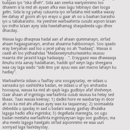
bulqaas iyo ”iska dheh”. Sida aan xeerka wariyennimo loo
dhawrin si la mid ah ayaan afka wax lagu tebinayo dan looga
gelin. Sida la og yahay culuunta iyo xirfadaha mid waliba waxay
lee dahay af gooni ah iyo erayo u gaar ah oo u baahan barasho
iyo u tababarasho. Ha yeeshee warbaahinta cusubi aqoon la’aan
iyo indho la’aan ayey sida hawtalhamag shaqadeeda ugu dhex
dhacday.
Waxaa lagu dhaqmaa hadal aan af ahaan qummanayn, xirfad
ahaan hagaagsanayn, anshax ahaanna habboonayn. Soo qaado
eray beryahan aad loo u jecel yahay oo ah ”hadaaq”. Waxaa si
caadi ah loo yidhaahdaa ”Madaxweynuhu/wasiirku wuxuu
maanta shir jaraa’id kaga hadaaqay…”. Eraygaasi waa dhawaaqa
ilmuhu inta aanay hadalbaran, haddii qof weyn lagu sheegana
waa cay laga wado ”sidii ilmo yar ayuu wax aan macno lahayn ku
hadlay”.
Warbaahinta sidaas u faaftay una xoogaysatay, ee sidaas u
xansaska iyo xashiishka badan, ee sidaas u af iyo anshaxba
hoosaysa, waxaa ka mid ah qayb lagu gudbiyo afaf shisheeye.
Gaar ahaan af ingiriisigu warfaafinta cusub wuxuu ka helay sed
libaax. Taas waxaa keenay; 1) dadkii hore ee waxbartay in door
ah oo ka mid ahi afkaas ayey wax ka taqaannay; 2) soomaalida
debedda u qaxday in aad u badani waxay gashay dhulalka
lagaga hadlo afka ingiriiska; 3) degellada mareegta, oo ugu
badan meelaha warfaafinta ingiriisiyeysan lagu soo gudbiyo, ma
aha meelo lagaga hawlgalo xirfad aqoonnimo ee waa uun
xorriyad laga faa’iidaystay.