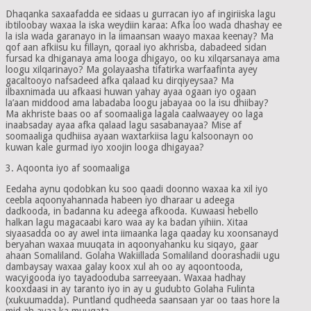
Dhaqanka saxaafadda ee sidaas u gurracan iyo af ingiriiska lagu
ibtiloobay waxaa la iska weydiin karaa: Afka loo wada dhashay ee
la isla wada garanayo in la iimaansan waayo maxaa keenay? Ma
qof aan afkiisu ku fillayn, qoraal iyo akhrisba, dabadeed sidan
fursad ka dhiganaya ama looga dhigayo, oo ku xilqarsanaya ama
loogu xilqarinayo? Ma golayaasha tifatirka warfaafinta ayey
gacaltooyo nafsadeed afka qalaad ku dirqiyeysaa? Ma
ilbaxnimada uu afkaasi huwan yahay ayaa ogaan iyo ogaan
la’aan middood ama labadaba loogu jabayaa oo la isu dhiibay?
Ma akhriste baas oo af soomaaliga lagala caalwaayey oo laga
inaabsaday ayaa afka qalaad lagu sasabanayaa? Mise af
soomaaliga qudhiisa ayaan waxtarkiisa lagu kalsoonayn oo
kuwan kale gurmad iyo xoojin looga dhigayaa?
3. Aqoonta iyo af soomaaliga
Eedaha aynu qodobkan ku soo qaadi doonno waxaa ka xil iyo
ceebla aqoonyahannada habeen iyo dharaar u adeega
dadkooda, in badanna ku adeega afkooda. Kuwaasi hebello
halkan lagu magacaabi karo waa ay ka badan yihiin. Xitaa
siyaasadda oo ay awel inta iimaanka laga qaaday ku xoonsanayd
beryahan waxaa muuqata in aqoonyahanku ku siqayo, gaar
ahaan Somaliland. Golaha Wakiillada Somaliland doorashadii ugu
dambaysay waxaa galay koox xul ah oo ay aqoontooda,
wacyigooda iyo tayadooduba sarreeyaan. Waxaa hadhay
kooxdaasi in ay taranto iyo in ay u gudubto Golaha Fulinta
(xukuumadda). Puntland qudheeda saansaan yar oo taas hore la
mid ah ayaa ka muuqata.