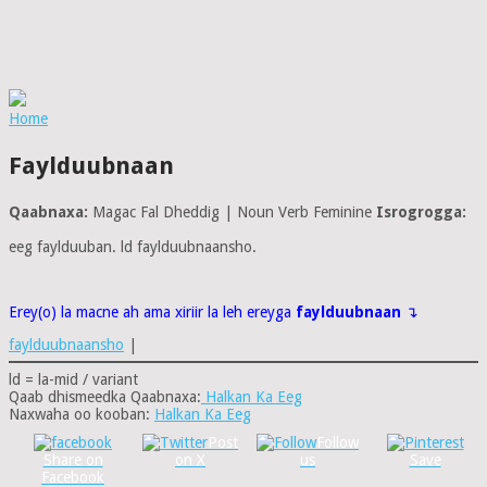
Home
Faylduubnaan
Qaabnaxa:
Magac Fal Dheddig | Noun Verb Feminine
Isrogrogga:
eeg faylduuban. ld faylduubnaansho.
Erey(o) la macne ah ama xiriir la leh ereyga
faylduubnaan
↴
faylduubnaansho
|
ld = la-mid / variant
Qaab dhismeedka Qaabnaxa:
Halkan Ka Eeg
Naxwaha oo kooban:
Halkan Ka Eeg
Post
Follow
Share on
on X
us
Save
Facebook