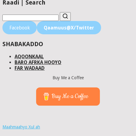
Raadi | Search
Facebook
Qaamuus@X/Twitter
SHABAKADDO
AQOONKAAL
BARO AFRKA HOOYO
FAR WADAAD
Buy Me a Coffee
Buy Me a Coffee
Maahmaahyo Xul ah