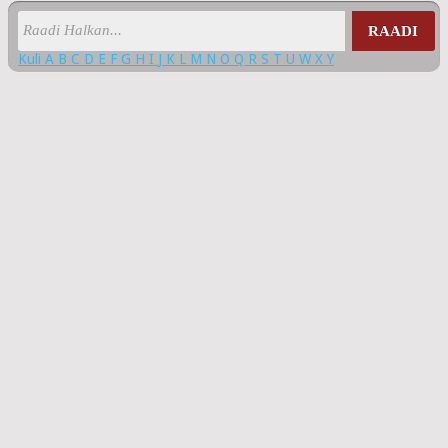
RAADI
Kuli
A
B
C
D
E
F
G
H
I
J
K
L
M
N
O
Q
R
S
T
U
W
X
Y