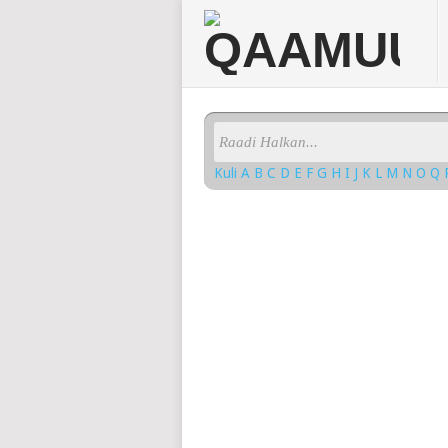
Kuli
A
B
C
D
E
F
G
H
I
J
K
L
M
N
O
Q