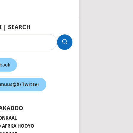
I | SEARCH
ebook
muus@X/Twitter
AKADDO
ONKAAL
 AFRKA HOOYO