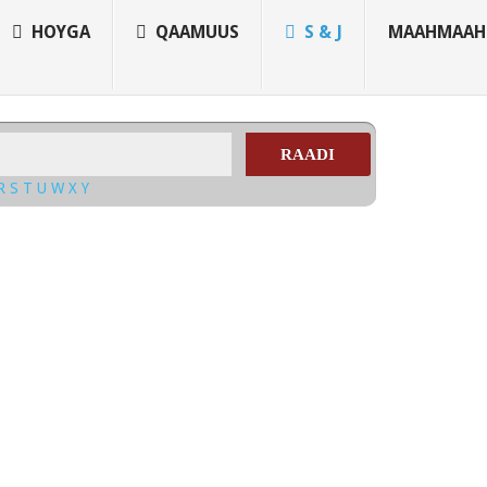
HOYGA
QAAMUUS
S & J
MAAHMAAH
RAADI
R
S
T
U
W
X
Y