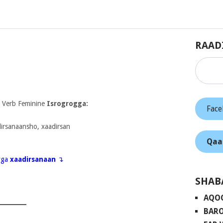
RAAD
 Verb Feminine
Isrogrogga:
Fac
dirsanaansho, xaadirsan
Qaa
eyga
xaadirsanaan
↴
SHAB
AQO
BARO