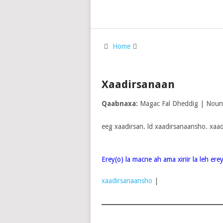
Home
Xaadirsanaan
Qaabnaxa:
Magac Fal Dheddig | Noun
eeg xaadirsan. ld xaadirsanaansho. xaa
Erey(o) la macne ah ama xiriir la leh er
xaadirsanaansho
|