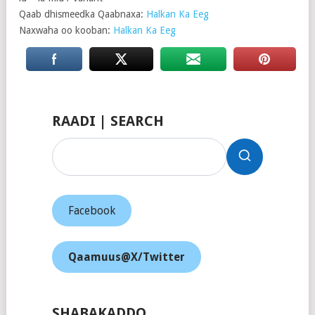
Qaab dhismeedka Qaabnaxa:
Halkan Ka Eeg
Naxwaha oo kooban:
Halkan Ka Eeg
RAADI | SEARCH
Facebook
Qaamuus@X/Twitter
SHABAKADDO