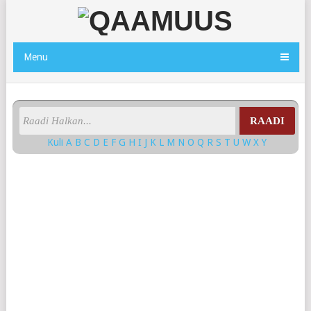
Menu
RAADI
Kuli
A
B
C
D
E
F
G
H
I
J
K
L
M
N
O
Q
R
S
T
U
W
X
Y