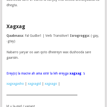
dhegta.
Xagxag
Qaabnaxa:
Fal Gudbe1 | Verb Transitive1
Isrogrogga:
(-gay,
-gtay)
Nabarro yaryar oo aan qoto dheereyn wax dushooda sare
gaarsiin.
Erey(o) la macne ah ama xiriir la leh ereyga
xagxag
↴
xagxagasho
|
xagxagid
|
xagxago
|
ld = la-mid / variant