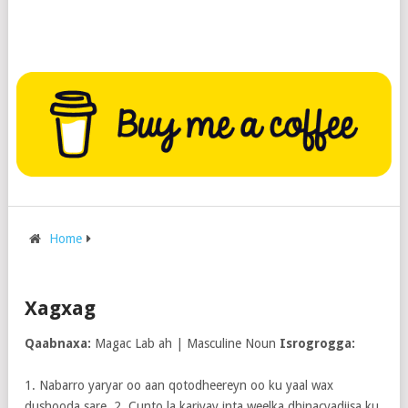
Home
Xagxag
Qaabnaxa:
Magac Lab ah | Masculine Noun
Isrogrogga:
1. Nabarro yaryar oo aan qotodheereyn oo ku yaal wax
dushooda sare. 2. Cunto la kariyay inta weelka dhinacyadiisa ku