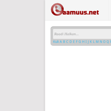
Kuli
A
B
C
D
E
F
G
H
I
J
K
L
M
N
O
Q