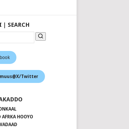
I | SEARCH
ebook
muus@X/Twitter
AKADDO
ONKAAL
 AFRKA HOOYO
 WADAAD