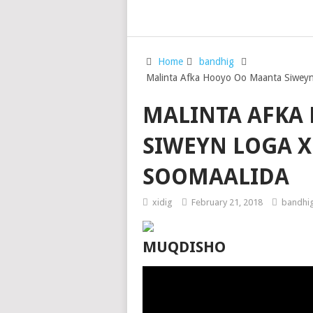
Home
bandhig
Malinta Afka Hooyo Oo Maanta Siwey
MALINTA AFKA
SIWEYN LOGA 
SOOMAALIDA
xidig
February 21, 2018
bandhi
MUQDISHO