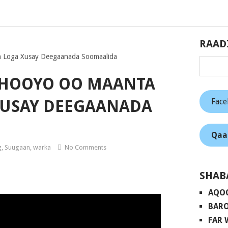
RAAD
n Loga Xusay Deegaanada Soomaalida
 HOOYO OO MAANTA
Fac
XUSAY DEEGAANADA
Qaa
g
,
Suugaan
,
warka
No Comments
SHAB
AQO
BARO
FAR