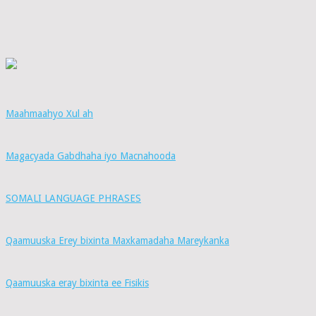
Maahmaahyo Xul ah
Magacyada Gabdhaha iyo Macnahooda
SOMALI LANGUAGE PHRASES
Qaamuuska Erey bixinta Maxkamadaha Mareykanka
Qaamuuska eray bixinta ee Fisikis