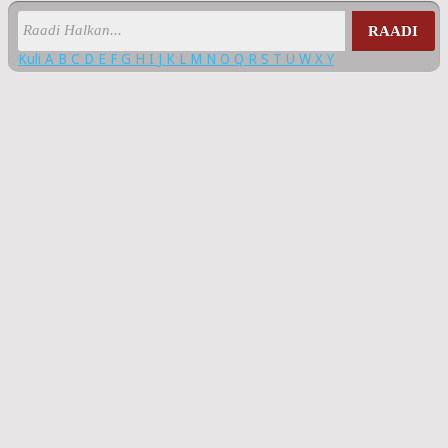
RAADI
Kuli
A
B
C
D
E
F
G
H
I
J
K
L
M
N
O
Q
R
S
T
U
W
X
Y