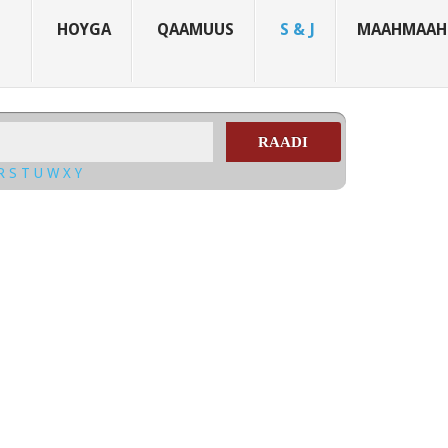
HOYGA
QAAMUUS
S & J
MAAHMAAH
RAADI
R
S
T
U
W
X
Y