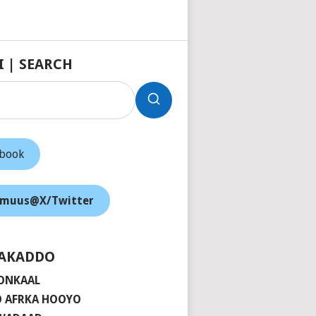
I | SEARCH
ebook
muus@X/Twitter
AKADDO
ONKAAL
 AFRKA HOOYO