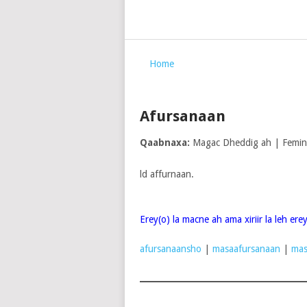
Home
Afursanaan
Qaabnaxa:
Magac Dheddig ah | Femi
ld affurnaan.
Erey(o) la macne ah ama xiriir la leh er
afursanaansho
|
masaafursanaan
|
mas