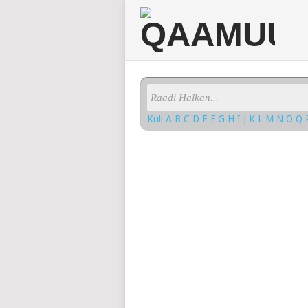
Kuli
A
B
C
D
E
F
G
H
I
J
K
L
M
N
O
Q