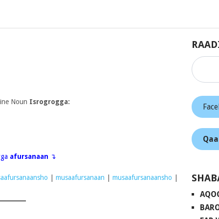
RAAD
nine Noun
Isrogrogga:
Fac
Qaa
eyga
afursanaan
↴
SHAB
aafursanaansho
|
musaafursanaan
|
musaafursanaansho
|
AQO
BARO