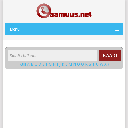
Menu
RAADI
Kuli
A
B
C
D
E
F
G
H
I
J
K
L
M
N
O
Q
R
S
T
U
W
X
Y