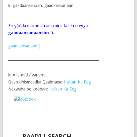
ld gaadaansanaan. gaadaansanaan
Erey(o) la macne ah ama xiriir la leh ereyga
gaadaansanaansho
↴
gaadaansanaan
|
ld = la-mid / variant
Qaab dhismeedka Qaabnaxa:
Halkan Ka Eeg
Naxwaha oo kooban:
Halkan Ka Eeg
Post on X
Follow
Save
Share on
us
Facebook
RAADI | SEARCH