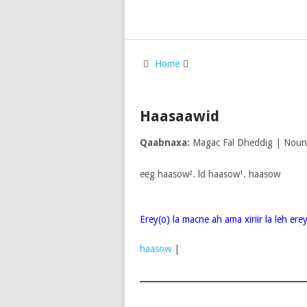
Home
Haasaawid
Qaabnaxa:
Magac Fal Dheddig | Noun
eeg haasow². ld haasow¹. haasow
Erey(o) la macne ah ama xiriir la leh er
haasow
|