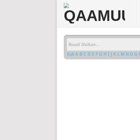
Kuli
A
B
C
D
E
F
G
H
I
J
K
L
M
N
O
Q