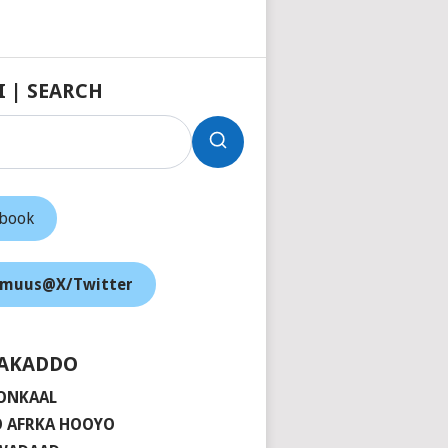
I | SEARCH
ebook
muus@X/Twitter
AKADDO
ONKAAL
 AFRKA HOOYO