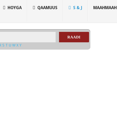
HOYGA
QAAMUUS
S & J
MAAHMAAH
RAADI
R
S
T
U
W
X
Y