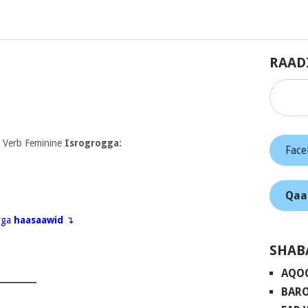
RAAD
 Verb Feminine
Isrogrogga:
Fac
Qaa
eyga
haasaawid
↴
SHAB
AQO
BARO