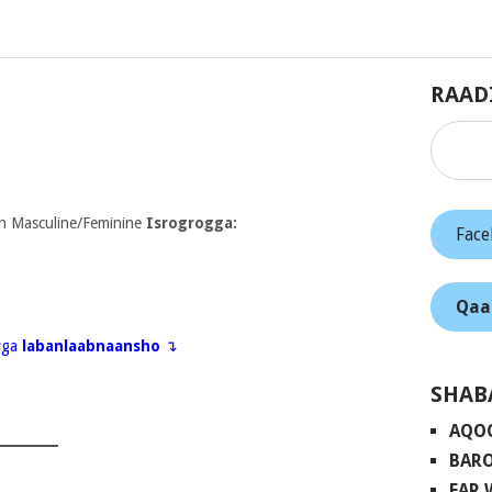
RAAD
 Masculine/Feminine
Isrogrogga:
Fac
Qaa
eyga
labanlaabnaansho
↴
SHAB
AQO
BARO
FAR