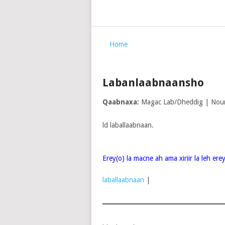
Home
Labanlaabnaansho
Qaabnaxa:
Magac Lab/Dheddig | Noun
ld laballaabnaan.
Erey(o) la macne ah ama xiriir la leh er
laballaabnaan
|