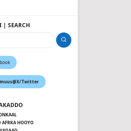
I | SEARCH
ebook
muus@X/Twitter
AKADDO
ONKAAL
 AFRKA HOOYO
 WADAAD