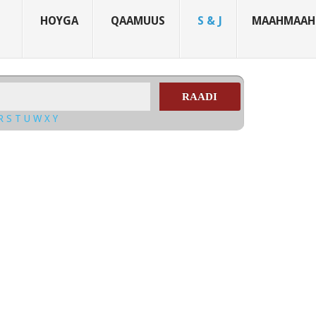
HOYGA
QAAMUUS
S & J
MAAHMAAH
RAADI
R
S
T
U
W
X
Y