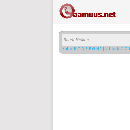
Kuli
A
B
C
D
E
F
G
H
I
J
K
L
M
N
O
Q