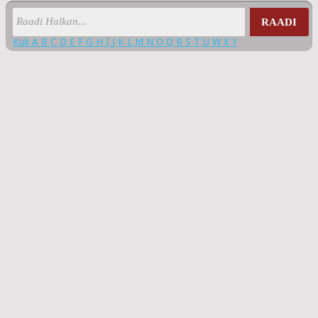
RAADI
Kuli
A
B
C
D
E
F
G
H
I
J
K
L
M
N
O
Q
R
S
T
U
W
X
Y