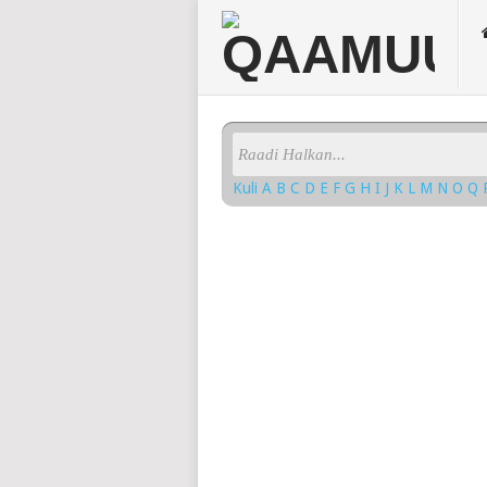
Kuli
A
B
C
D
E
F
G
H
I
J
K
L
M
N
O
Q