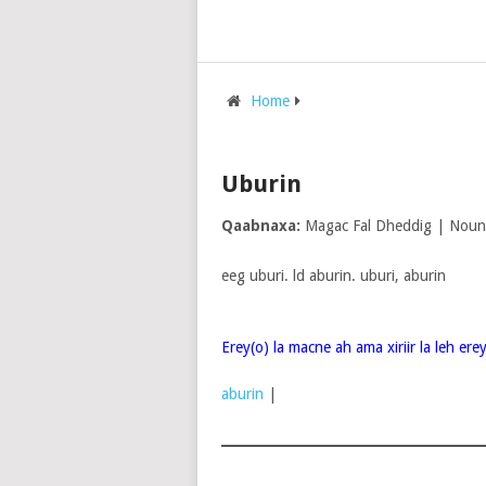
Home
Uburin
Qaabnaxa:
Magac Fal Dheddig | Noun
eeg uburi. ld aburin. uburi, aburin
Erey(o) la macne ah ama xiriir la leh er
aburin
|