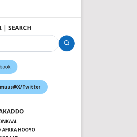
I | SEARCH
ebook
muus@X/Twitter
AKADDO
ONKAAL
 AFRKA HOOYO