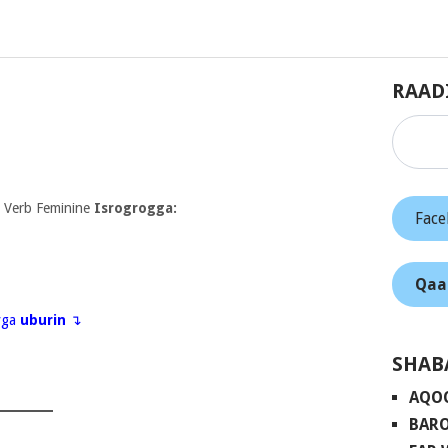
RAAD
 Verb Feminine
Isrogrogga:
Fac
Qaa
eyga
uburin
↴
SHAB
AQO
BARO