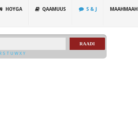
HOYGA
QAAMUUS
S & J
MAAHMAAH
RAADI
R
S
T
U
W
X
Y