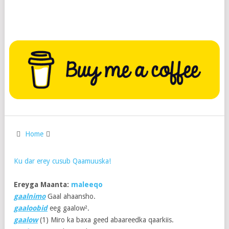
Home
Ku dar erey cusub Qaamuuska!
Ereyga Maanta:
maleeqo
gaalnimo
Gaal ahaansho.
gaaloobid
eeg gaalow².
gaalow
(1)
Miro ka baxa geed abaareedka qaarkiis.