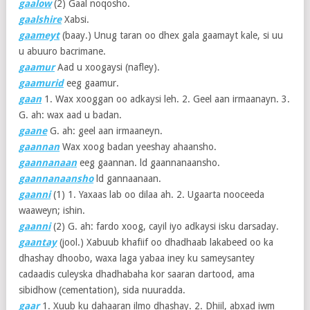
gaalow
(2)
Gaal noqosho.
gaalshire
Xabsi.
gaameyt
(baay.) Unug taran oo dhex gala gaamayt kale, si uu
u abuuro bacrimane.
gaamur
Aad u xoogaysi (nafley).
gaamurid
eeg gaamur.
gaan
1. Wax xooggan oo adkaysi leh. 2. Geel aan irmaanayn. 3.
G. ah: wax aad u badan.
gaane
G. ah: geel aan irmaaneyn.
gaannan
Wax xoog badan yeeshay ahaansho.
gaannanaan
eeg gaannan. ld gaannanaansho.
gaannanaansho
ld gannaanaan.
gaanni
(1)
1. Yaxaas lab oo dilaa ah. 2. Ugaarta nooceeda
waaweyn; ishin.
gaanni
(2)
G. ah: fardo xoog, cayil iyo adkaysi isku darsaday.
gaantay
(jool.) Xabuub khafiif oo dhadhaab lakabeed oo ka
dhashay dhoobo, waxa laga yabaa iney ku sameysantey
cadaadis culeyska dhadhabaha kor saaran dartood, ama
sibidhow (cementation), sida nuuradda.
gaar
1. Xuub ku dahaaran ilmo dhashay. 2. Dhiil, abxad iwm