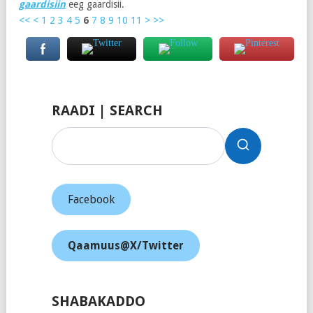
gaardisiin
eeg gaardisii.
<<
<
1
2
3
4
5
6
7
8
9
10
11
>
>>
RAADI | SEARCH
Facebook
Qaamuus@X/Twitter
SHABAKADDO