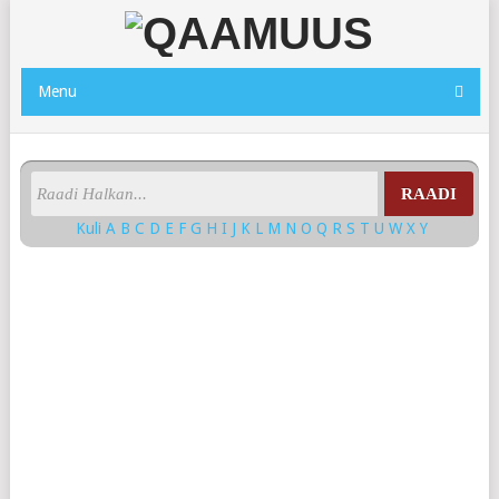
Menu
RAADI
Kuli
A
B
C
D
E
F
G
H
I
J
K
L
M
N
O
Q
R
S
T
U
W
X
Y