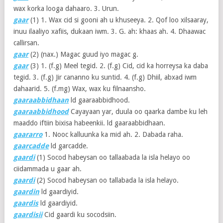
wax korka looga dahaaro. 3. Urun.
gaar
(1)
1. Wax cid si gooni ah u khuseeya. 2. Qof loo xilsaaray,
inuu ilaaliyo xafiis, dukaan iwm. 3. G. ah: khaas ah. 4. Dhaawac
callirsan.
gaar
(2)
(nax.) Magac guud iyo magac g.
gaar
(3)
1. (f.g) Meel tegid. 2. (f.g) Cid, cid ka horreysa ka daba
tegid. 3. (f.g) Jir cananno ku suntid. 4. (f.g) Dhiil, abxad iwm
dahaarid. 5. (f.mg) Wax, wax ku filnaansho.
gaaraabbidhaan
ld gaaraabbidhood.
gaaraabbidhood
Cayayaan yar, duula oo qaarka dambe ku leh
maaddo iftiin bixisa habeenkii. ld gaaraabbidhaan.
gaararro
1. Nooc kalluunka ka mid ah. 2. Dabada raha.
gaarcadde
ld garcadde.
gaardi
(1)
Socod habeysan oo tallaabada la isla helayo oo
ciidammada u gaar ah.
gaardi
(2)
Socod habeysan oo tallabada la isla helayo.
gaardin
ld gaardiyid.
gaardis
ld gaardiyid.
gaardisii
Cid gaardi ku socodsiin.