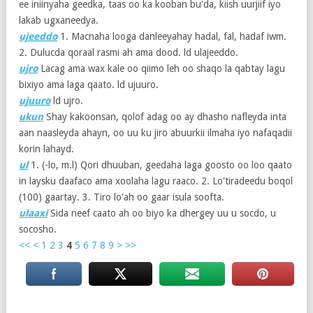
ee iniinyaha geedka, taas oo ka kooban bu'da, kiish uurjiif iyo
lakab ugxaneedya.
ujeeddo
1. Macnaha looga danleeyahay hadal, fal, hadaf iwm.
2. Dulucda qoraal rasmi ah ama dood. ld ulajeeddo.
ujro
Lacag ama wax kale oo qiimo leh oo shaqo la qabtay lagu
bixiyo ama laga qaato. ld ujuuro.
ujuuro
ld ujro.
ukun
Shay kakoonsan, qolof adag oo ay dhasho nafleyda inta
aan naasleyda ahayn, oo uu ku jiro abuurkii ilmaha iyo nafaqadii
korin lahayd.
ul
1. (-lo, m.l) Qori dhuuban, geedaha laga goosto oo loo qaato
in laysku daafaco ama xoolaha lagu raaco. 2. Lo'tiradeedu boqol
(100) gaartay. 3. Tiro lo'ah oo gaar isula soofta.
ulaaxi
Sida neef caato ah oo biyo ka dhergey uu u socdo, u
socosho.
<<
<
1
2
3
4
5
6
7
8
9
>
>>