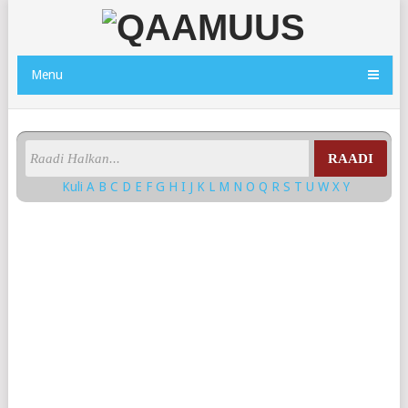
Menu
RAADI
Kuli
A
B
C
D
E
F
G
H
I
J
K
L
M
N
O
Q
R
S
T
U
W
X
Y