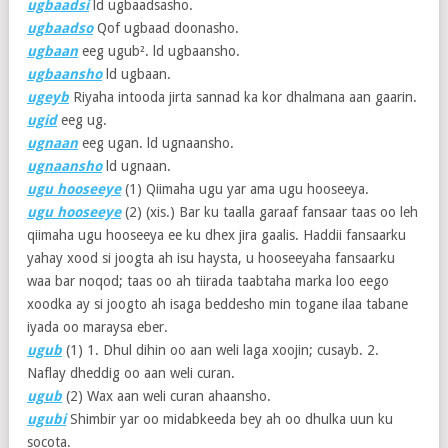
ugbaadsi
ld ugbaadsasho.
ugbaadso
Qof ugbaad doonasho.
ugbaan
eeg ugub². ld ugbaansho.
ugbaansho
ld ugbaan.
ugeyb
Riyaha intooda jirta sannad ka kor dhalmana aan gaarin.
ugid
eeg ug.
ugnaan
eeg ugan. ld ugnaansho.
ugnaansho
ld ugnaan.
ugu hooseeye
(1)
Qiimaha ugu yar ama ugu hooseeya.
ugu hooseeye
(2)
(xis.) Bar ku taalla garaaf fansaar taas oo leh
qiimaha ugu hooseeya ee ku dhex jira gaalis. Haddii fansaarku
yahay xood si joogta ah isu haysta, u hooseeyaha fansaarku
waa bar noqod; taas oo ah tiirada taabtaha marka loo eego
xoodka ay si joogto ah isaga beddesho min togane ilaa tabane
iyada oo maraysa eber.
ugub
(1)
1. Dhul dihin oo aan weli laga xoojin; cusayb. 2.
Naflay dheddig oo aan weli curan.
ugub
(2)
Wax aan weli curan ahaansho.
ugubi
Shimbir yar oo midabkeeda bey ah oo dhulka uun ku
socota.