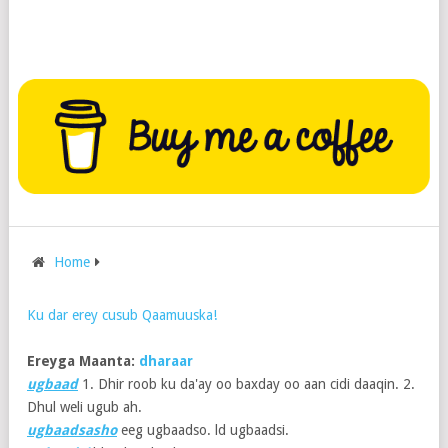
Home
Ku dar erey cusub Qaamuuska!
Ereyga Maanta:
dharaar
ugbaad
1. Dhir roob ku da'ay oo baxday oo aan cidi daaqin. 2.
Dhul weli ugub ah.
ugbaadsasho
eeg ugbaadso. ld ugbaadsi.