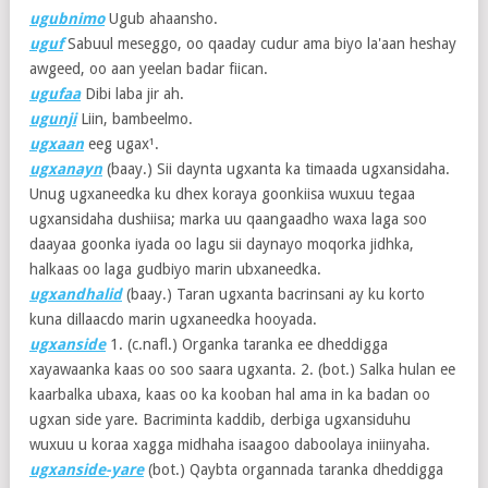
ugubnimo
Ugub ahaansho.
uguf
Sabuul meseggo, oo qaaday cudur ama biyo la'aan heshay
awgeed, oo aan yeelan badar fiican.
ugufaa
Dibi laba jir ah.
ugunji
Liin, bambeelmo.
ugxaan
eeg ugax¹.
ugxanayn
(baay.) Sii daynta ugxanta ka timaada ugxansidaha.
Unug ugxaneedka ku dhex koraya goonkiisa wuxuu tegaa
ugxansidaha dushiisa; marka uu qaangaadho waxa laga soo
daayaa goonka iyada oo lagu sii daynayo moqorka jidhka,
halkaas oo laga gudbiyo marin ubxaneedka.
ugxandhalid
(baay.) Taran ugxanta bacrinsani ay ku korto
kuna dillaacdo marin ugxaneedka hooyada.
ugxanside
1. (c.nafl.) Organka taranka ee dheddigga
xayawaanka kaas oo soo saara ugxanta. 2. (bot.) Salka hulan ee
kaarbalka ubaxa, kaas oo ka kooban hal ama in ka badan oo
ugxan side yare. Bacriminta kaddib, derbiga ugxansiduhu
wuxuu u koraa xagga midhaha isaagoo daboolaya iniinyaha.
ugxanside-yare
(bot.) Qaybta organnada taranka dheddigga