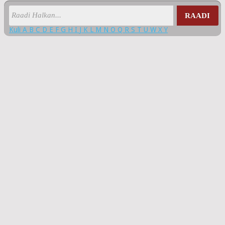
RAADI
Kuli
A
B
C
D
E
F
G
H
I
J
K
L
M
N
O
Q
R
S
T
U
W
X
Y