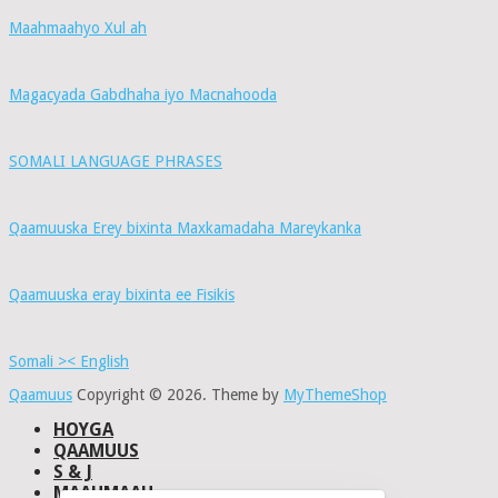
Maahmaahyo Xul ah
Magacyada Gabdhaha iyo Macnahooda
SOMALI LANGUAGE PHRASES
Qaamuuska Erey bixinta Maxkamadaha Mareykanka
Qaamuuska eray bixinta ee Fisikis
Somali >< English
Qaamuus
Copyright © 2026.
Theme by
MyThemeShop
HOYGA
QAAMUUS
S & J
MAAHMAAH