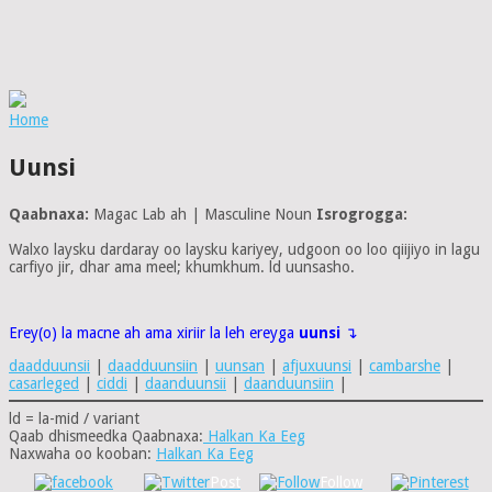
Home
Uunsi
Qaabnaxa:
Magac Lab ah | Masculine Noun
Isrogrogga:
Walxo laysku dardaray oo laysku kariyey, udgoon oo loo qiijiyo in lagu
carfiyo jir, dhar ama meel; khumkhum. ld uunsasho.
Erey(o) la macne ah ama xiriir la leh ereyga
uunsi
↴
daadduunsii
|
daadduunsiin
|
uunsan
|
afjuxuunsi
|
cambarshe
|
casarleged
|
ciddi
|
daanduunsii
|
daanduunsiin
|
ld = la-mid / variant
Qaab dhismeedka Qaabnaxa:
Halkan Ka Eeg
Naxwaha oo kooban:
Halkan Ka Eeg
Post
Follow