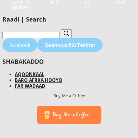
Share on
on X
us
Save
Facebook
Raadi | Search
Facebook
Qaamuus@X/Twitter
SHABAKADDO
AQOONKAAL
BARO AFRKA HOOYO
FAR WADAAD
Buy Me a Coffee
Buy Me a Coffee