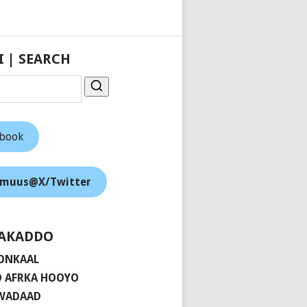
I | SEARCH
ebook
muus@X/Twitter
AKADDO
ONKAAL
 AFRKA HOOYO
 WADAAD