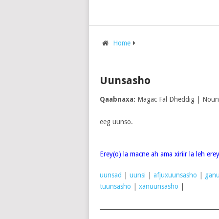
Home
Uunsasho
Qaabnaxa:
Magac Fal Dheddig | Noun
eeg uunso.
Erey(o) la macne ah ama xiriir la leh er
uunsad
|
uunsi
|
afjuxuunsasho
|
gan
tuunsasho
|
xanuunsasho
|