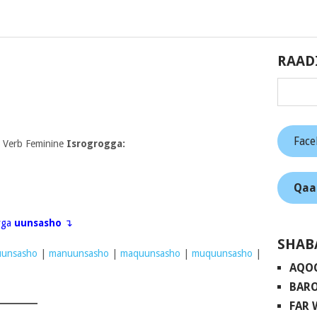
RAAD
Fac
 Verb Feminine
Isrogrogga:
Qaa
eyga
uunsasho
↴
SHAB
uunsasho
|
manuunsasho
|
maquunsasho
|
muquunsasho
|
AQO
BARO
FAR