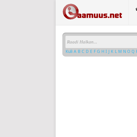
Kuli
A
B
C
D
E
F
G
H
I
J
K
L
M
N
O
Q