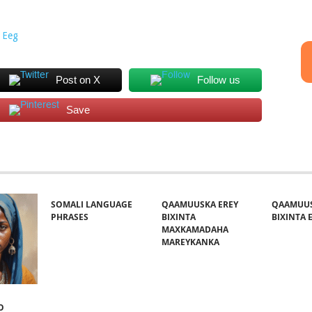
 Eeg
Post on X
Follow us
Save
SOMALI LANGUAGE
QAAMUUSKA EREY
QAAMUUS
PHRASES
BIXINTA
BIXINTA E
MAXKAMADAHA
MAREYKANKA
O