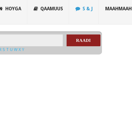
HOYGA
QAAMUUS
S & J
MAAHMAAH
RAADI
R
S
T
U
W
X
Y