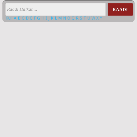
RAADI
Kuli
A
B
C
D
E
F
G
H
I
J
K
L
M
N
O
Q
R
S
T
U
W
X
Y