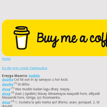
Home
Ku dar erey cusub Qaamuuska!
Ereyga Maanta:
nadalo
duufso
Cid fal xun in ay samayso u hor kicid.
(1)
duufso
ld diifso.
(1)
duug
Wax muddo badan lagu dhaq- mayey.
(2)
duug
(taar.) (qadiim) Waxay tilmaamaysa waayadii hore, xilliyadii
Masaaridii hore, Giriiga, iyo Roomaanka.
(3)
duug
1. Xoolaha la qalo marka qof dhinto; axan; qoriqaad. 2. ld
duugid.