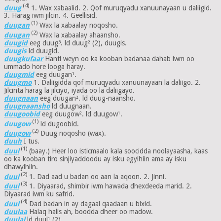
(4)
duug
1. Wax xabaalid. 2. Qof muruqyadu xanuunayaan u daliigid.
3. Harag iwm jilcin. 4. Geellisid.
(1)
duugan
Wax la xabaalay noqosho.
(2)
duugan
Wax la xabaalay ahaansho.
duugid
eeg duug³. ld duug² (2), duugis.
duugis
ld duugid.
duugkufaar
Hanti weyn oo ka kooban badanaa dahab iwm oo
ummado hore looga haray.
duugmid
eeg duugan¹.
duugmo
1. Daliigidda qof muruqyadu xanuunayaan la daliigo. 2.
Jilcinta harag la jilciyo, iyada oo la daliigayo.
duugnaan
eeg duugan². ld duug-naansho.
duugnaansho
ld duugnaan.
duugoobid
eeg duugow². ld duugow¹.
(1)
duugow
ld dugoobid.
(2)
duugow
Duug noqosho (wax).
duuh
I tus.
(1)
duul
(baay.) Heer loo isticmaalo kala soocidda noolayaasha, kaas
oo ka kooban tiro sinjiyaddoodu ay isku egyihiin ama ay isku
dhawyihiin.
(2)
duul
1. Dad aad u badan oo aan la aqoon. 2. Jinni.
(3)
duul
1. Diyaarad, shimbir iwm hawada dhexdeeda marid. 2.
Diyaarad iwm ku safrid.
(4)
duul
Dad badan in ay dagaal qaadaan u bixid.
duulaa
Halaq halis ah, boodda dheer oo madow.
duulal
ld duul¹ (2).