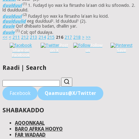
(1)
duulduul
1. Fudayd iyo wax ka fiirsasho la'aan cidi ku sifoowdo. 2.
ld duulduulid.
(2)
duulduul
Fudayd iyo wax ka fiirsasho la'aan ku kicid.
duulduulid
eeg duulduul². ld duulduul¹ (2).
duule
Qof dhibaato badan, dhallin yar.
(1)
duule
Col; qof duulaya.
<<
<
211
212
213
214
215
216
217
218
>
>>
Post
Follow
Share on
on X
us
Save
Facebook
Raadi | Search
Facebook
Qaamuus@X/Twitter
SHABAKADDO
AQOONKAAL
BARO AFRKA HOOYO
FAR WADAAD